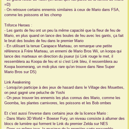
=D)
- On retrouve certains ennemis similaires à ceux de Mario dans FSA,
comme les poissons et les chomp
Triforce Heroes :
- Les gants de feu ont un peu la même capacité que la fleur de feu de
Mario, en plus quand on lance des boules de feu avec les gants, ça fait
le bruit des boules de feu dans le premier Mario
- En utilisant la tenue Carapace Marteau, on remarque une petite
référence à Frère Marteau, un ennemi de Mario Bros Wii, un koopa qui
lance des marteaux en direction du joueur (si Link rouge le met, il
ressemblera au Koopa de feu et si c'est Link bleu, il ressemblera au
Koopa boomerang, un mob plus rare qu'on trouve dans New Super
Mario Bros sur DS)
Link Awakening
- Lorsqu'on participe à des jeux de hasard dans le Village des Mouettes,
on peut gagné une peluche de Yoshi
- On peux trouver les ennemis les plus connus des Mario, comme les
Goomba, les plantes carnivores, les poissons et les Bob ombes
Et c'est aussi l'inverse dans certains jeux de la licence Mario :
- Dans Mario 3D World + Bowser Fury, un niveau consiste à allumer des
blocs de lumière qui forment le Link du premier Zelda sur NES
- Dans ce même jeux, la musique de la première carte ressemble