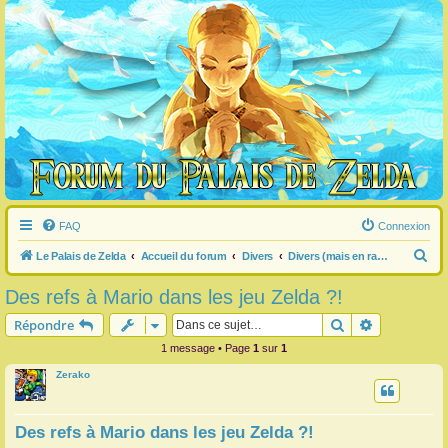
FAQ
Connexion
R
Le Palais de Zelda
Accueil du forum
Divers
Divers (mais en rapport avec Zelda) (pas de pub)
e
Des refs à Mario dans les jeu Zelda ?!
c
Rechercher
Recherche 
Répondre
h
1 message • Page
1
sur
1
e
Zerako
r
c
h
Des refs à Mario dans les jeu Zelda ?!
e