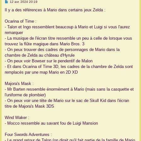
M
12 avr. 2024 20:19
e
r
s
Il y a des références à Mario dans certains jeux Zelda :
s
a
g
Ocarina of Time :
e
- Talon et Ingo ressemblent beaucoup à Mario et Luigi si vous l'aurez
remarquer
- La musique de l'écran titre ressemble un peu à celle de lorsque vous
trouvez la flûte magique dans Mario Bros. 3
- On peux trouver des cadres de personnages de Mario dans la
chambre de Zelda au château d'Hyrule
- On peux voir Bowser sur le pendentif de Malon
- Et dans Ocarina of Time 3D, les cadres de la chambre de Zelda sont
remplacés par une map Mario en 2D XD
Majora's Mask :
- Mr Barten ressemble énormément à Mario (mais sans la casquette et
l'uniforme de plombier)
- On peux voir une tête de Mario sur le sac de Skull Kid dans l'écran
titre de Majora's Mask 3DS
Wind Waker :
- Mocco ressemble au savant fou de Luigi Mansion
Four Swords Adventures :
- Le grand retour de Talon (on dirait qu'il fait partie de la famille de Mario