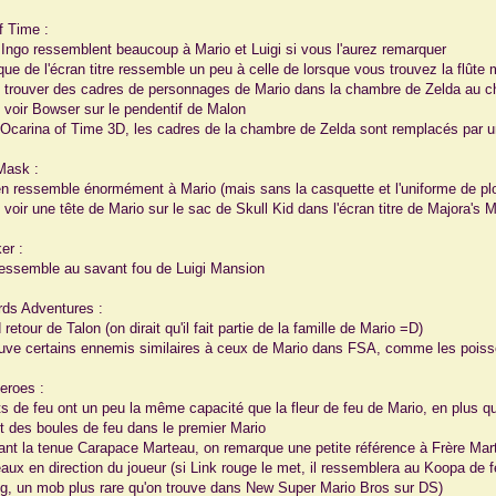
f Time :
t Ingo ressemblent beaucoup à Mario et Luigi si vous l'aurez remarquer
que de l'écran titre ressemble un peu à celle de lorsque vous trouvez la flût
 trouver des cadres de personnages de Mario dans la chambre de Zelda au c
 voir Bowser sur le pendentif de Malon
 Ocarina of Time 3D, les cadres de la chambre de Zelda sont remplacés par
Mask :
en ressemble énormément à Mario (mais sans la casquette et l'uniforme de pl
 voir une tête de Mario sur le sac de Skull Kid dans l'écran titre de Majora's
er :
essemble au savant fou de Luigi Mansion
ds Adventures :
 retour de Talon (on dirait qu'il fait partie de la famille de Mario =D)
ouve certains ennemis similaires à ceux de Mario dans FSA, comme les pois
Heroes :
ts de feu ont un peu la même capacité que la fleur de feu de Mario, en plus 
uit des boules de feu dans le premier Mario
isant la tenue Carapace Marteau, on remarque une petite référence à Frère Ma
aux en direction du joueur (si Link rouge le met, il ressemblera au Koopa de f
, un mob plus rare qu'on trouve dans New Super Mario Bros sur DS)