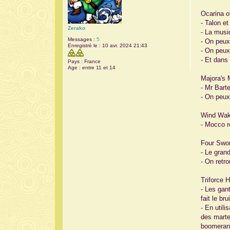
a
g
Ocarina o
e
- Talon e
Zerako
- La musi
Messages :
5
- On peux
Enregistré le :
10 avr. 2024 21:43
- On peux
- Et dans
Pays :
France
Age :
entre 11 et 14
Majora's 
- Mr Bart
- On peux
Wind Wak
- Mocco r
Four Swor
- Le grand
- On retr
Triforce 
- Les gan
fait le br
- En util
des marte
boomerang