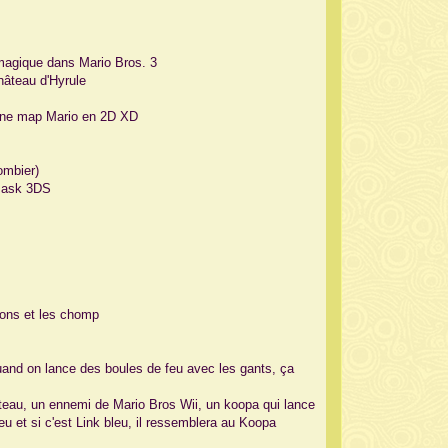
e magique dans Mario Bros. 3
hâteau d'Hyrule
 une map Mario en 2D XD
ombier)
 Mask 3DS
sons et les chomp
quand on lance des boules de feu avec les gants, ça
rteau, un ennemi de Mario Bros Wii, un koopa qui lance
eu et si c'est Link bleu, il ressemblera au Koopa