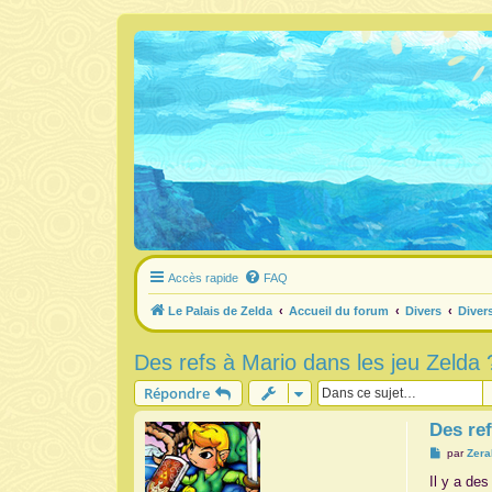
Accès rapide
FAQ
Le Palais de Zelda
Accueil du forum
Divers
Diver
Des refs à Mario dans les jeu Zelda 
Répondre
Des ref
M
par
Zera
e
s
Il y a de
s