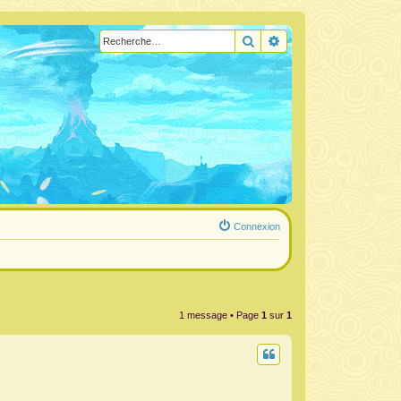
Rechercher
Recherche avancée
Connexion
1 message • Page
1
sur
1