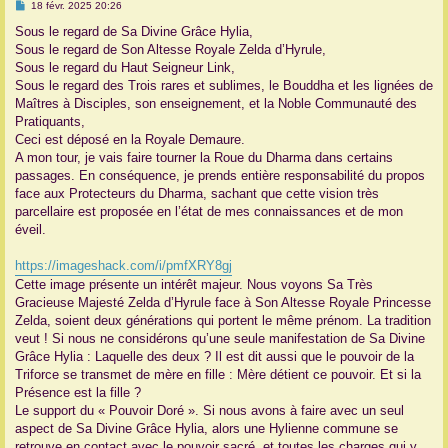
M
18 févr. 2025 20:26
e
r
s
Sous le regard de Sa Divine Grâce Hylia,
s
Sous le regard de Son Altesse Royale Zelda d’Hyrule,
a
g
Sous le regard du Haut Seigneur Link,
e
Sous le regard des Trois rares et sublimes, le Bouddha et les lignées de
Maîtres à Disciples, son enseignement, et la Noble Communauté des
Pratiquants,
Ceci est déposé en la Royale Demaure.
A mon tour, je vais faire tourner la Roue du Dharma dans certains
passages. En conséquence, je prends entière responsabilité du propos
face aux Protecteurs du Dharma, sachant que cette vision très
parcellaire est proposée en l’état de mes connaissances et de mon
éveil.
https://imageshack.com/i/pmfXRY8gj
Cette image présente un intérêt majeur. Nous voyons Sa Très
Gracieuse Majesté Zelda d’Hyrule face à Son Altesse Royale Princesse
Zelda, soient deux générations qui portent le même prénom. La tradition
veut ! Si nous ne considérons qu’une seule manifestation de Sa Divine
Grâce Hylia : Laquelle des deux ? Il est dit aussi que le pouvoir de la
Triforce se transmet de mère en fille : Mère détient ce pouvoir. Et si la
Présence est la fille ?
Le support du « Pouvoir Doré ». Si nous avons à faire avec un seul
aspect de Sa Divine Grâce Hylia, alors une Hylienne commune se
retrouve en contact avec le pouvoir sacré, et toutes les charges qui y