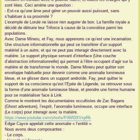
sont liées. Ceci amène une question :
- Est-ce qu’une âme peut gérer un pouvoir aussi puissant, sans
s’habituer à sa proximité ?
L’exemple de Lorule ne laisse rien augurer de bon. La famille royale a
décidé de détruire leur Triforce à cause de la convoitise parmi les
populations.
Avec Dame Mineru, et Fay, nous apprenons ce qu’est une incarnation.
Une structure informationnelle qui peut se transférer d’un support
matériel à un autre, et qui ne peut pas interagir directement avec la
matière. Le support physique servant d’interface (Une couche
d’abstraction informationnelle) qui permet à l’être occupant d’agir sur la
matière et de transformer le monde. Dame Mineru peut quitter son
enveloppe habituelle pour devenir comme une anomalie lumineuse
bleue, et se glisser dans un support androïde. Fay, peut quitter le
support de sa conscience qu’est l’Epée de Légende, se retrouver sous
la forme d’une anomalie lumineuse bleue, et prendre une forme humaine
pour se matérialiser face à Link.
Comme le montrent les documentaires occultistes de Zac Bagans
(Ghost adventure), l’esprit, l’anomalie lumineuse, occupe une interface
(Le corps) pour interagir avec la matière.
https://www.youtube.com/shorts/F0WI0XVxpRk
Edgar Cayce appelait cette anomalie « l’entité ».
Nous avons deux composantes :
- Le corps.