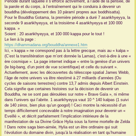
Période durant laquelle il s’efforce activement, à l’aide de la pensée, de
la parole et du corps, à l’entraînement qui le conduira à devenir un
bouddha (développement des 10 pāramī propres aux boddhisatta).
Pour le Bouddha Gotama, la première période a duré 7 asaṅkhyeyya, la
seconde 9 asaṅkhyeyya, et la troisième 4 asaṅkhyeyya et 100 000
kappa. »
Soient : 20 asaṅkhyeyya, et 100 000 kappa pour le tout !
Le lien à la page :
https://dhammadana.org/bouddha/annexe1.htm
Ici, « kappa » ne correspond pas à la lettre grecque, mais au « kalpa »
(C’est la translitération que m’ont donnée la Lamas), c'est-à-dire à une «
ère cosmique ». La page internet indique « entre la genèse d’un univers
(le big-bang, d’un point de vue scientifique) et celle du suivant ».
Actuellement, avec les découvertes du télescope spatial James Webb,
l’âge de notre univers va être réestimé à 27 milliards d’années (Ou
cycles de saisons terrestres) contre 13,7 admis depuis Albert Einstein.
Cela signifie que certaines histoires sur la décision de devenir un
Bouddha, ne se sont pas déroulées sur notre « Brave Gaïa », ni même
dans l’univers qui l’abrite. 1 asaṅkhyeyya vaut 10 ^ 140 kalpas (1 suivi
de 140 zéros, bien plus qu’un googol) ! Ceci montre la nécessité d’un
temps difficilement concevable à notre imagination pour devenir un «
Eveillé », et décrit parfaitement l’implication intérieure de la
manifestation de sa Divine Grâce Hylia sous la forme mortelle de Zelda
! Dans notre saga bien-aimée, Hylia est un être ordinaire qui suit
l’évolution du domaine divin, jusqu’à la réalisation en tant qu’humaine