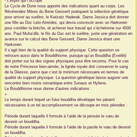
- L’esprit qui l’occupe.
Le Cycle de Dune nous apporte des indications quant au corps. Les
Révérendes Mères du Bene Gesserit pratiquent la sélection génétique
pour arriver au surêtre, le Kwizatz Haderak. Dame Jessica doit donner
une fille au Duc Leto Atreïdes, qui devra concevoir avec un Harkonen
pour combler la brèche, et achever leur travail qui s’échelonne sur 4500
ans. Paul Muha’dib, le fils du Duc est le surêtre, juste une génération en
avance sur le calcul des Bene Gesserit, Dame Jessica étant une
Harkonen.
Il s’agit bien de la qualité du support physique. Cette question se
retrouve aussi dans le Bouddhisme, puisque qu’un Bouddha (Eveillé)
doit porter sur lui des signes physiques pour être reconnu. Pour le cas
de notre Princesse bien-aimée, la lignée royale doit conserver le sang
de la Déesse, parce que c’est le minimum nécessaire en termes de
qualité du support physique. La question génétique laisse augurer une
rencontre bien moins romantique entre Sonaus et Hyliens.
Le Bouddhisme nous donne d’autres indications :
«
Le temps durant lequel un futur bouddha développe les pāramī
nécessaires à un tel accomplissement se découpe en trois périodes :
Période durant laquelle il formule à l’aide de la pensée le vœu de
devenir un bouddha.
Période durant laquelle il formule à l’aide de la parole le vœu de devenir
un bouddha.