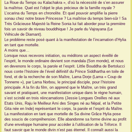
La Roue du Temps ou Kalachakra », d’où la nécessité de s’en assurer
la maîtrise. Quel est l’objet le plus précieux de la famille royale ?
L’ocarina du Temps en chronolite. Et quel pouvoir amplifie la pierre
sonau chez notre brave Princesse ? La maîtrise du temps bien-sûr ! Sa
Très Grâcieuse Majesté la Reine Sonia lui fait aborder pour la première
fois un savoir de niveau bouddhique ! Je parle du Vajrayana (Le
Véhicule de Diamant).
Le problème reste posé quant à la manifestation de l’incarnation d’Hylia
en tant que mortelle.
A moins que…
Lorsque nous recevons initiation, ou méditons un aspect éveillé de
l’esprit, le monde ordinaire devient son mandala (Son monde), et nous
en devenons le corps, la parole et l’esprit. Little Bouddha de Bertolucci
nous conte l’histoire de l’éveil définitif du Prince Siddhartha en toile de
fond, et de la recherche de son Maître, Lama Dorje (Lama « Coup de
Tonnerre »), par Lama Norbou, le principal disciple, pour l’histoire
principale. A la fin du film, on apprend que le Maître, un très grand
savant et pratiquant, une manifestation unique dans le règne humain,
s’est scindé en trois réincarnations (Jessie Longues Oreilles né aux
Etats Unis, Raju le Meilleur Ami des Singes né au Népal, et la Petite
Gita née en Inde) représentant le corps, la parole et l’esprit du Maître.
La manifestation en tant que mortelle de Sa divine Grâce Hylia pose
des soucis de compréhension. Elle abandonne sa forme divine au profit
d’une enveloppe humaine pour accéder à l’utilisation de la Triforce. Il
faut savoir que le monde divin n’est pas éternel. Il connaît aussi la