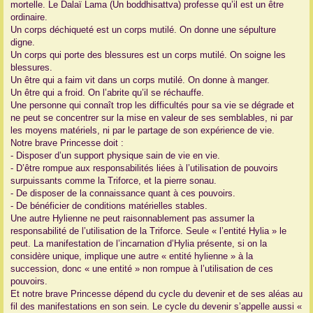
mortelle. Le Dalaï Lama (Un boddhisattva) professe qu’il est un être
ordinaire.
Un corps déchiqueté est un corps mutilé. On donne une sépulture
digne.
Un corps qui porte des blessures est un corps mutilé. On soigne les
blessures.
Un être qui a faim vit dans un corps mutilé. On donne à manger.
Un être qui a froid. On l’abrite qu’il se réchauffe.
Une personne qui connaît trop les difficultés pour sa vie se dégrade et
ne peut se concentrer sur la mise en valeur de ses semblables, ni par
les moyens matériels, ni par le partage de son expérience de vie.
Notre brave Princesse doit :
- Disposer d’un support physique sain de vie en vie.
- D’être rompue aux responsabilités liées à l’utilisation de pouvoirs
surpuissants comme la Triforce, et la pierre sonau.
- De disposer de la connaissance quant à ces pouvoirs.
- De bénéficier de conditions matérielles stables.
Une autre Hylienne ne peut raisonnablement pas assumer la
responsabilité de l’utilisation de la Triforce. Seule « l’entité Hylia » le
peut. La manifestation de l’incarnation d’Hylia présente, si on la
considère unique, implique une autre « entité hylienne » à la
succession, donc « une entité » non rompue à l’utilisation de ces
pouvoirs.
Et notre brave Princesse dépend du cycle du devenir et de ses aléas au
fil des manifestations en son sein. Le cycle du devenir s’appelle aussi «