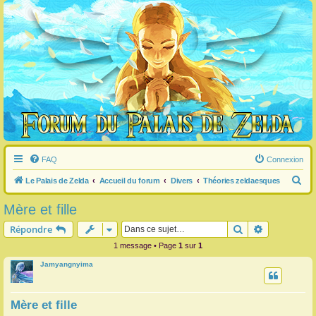
FAQ
Connexion
R
Le Palais de Zelda
Accueil du forum
Divers
Théories zeldaesques
e
Mère et fille
c
Rechercher
Recherche 
Répondre
h
1 message • Page
1
sur
1
e
Jamyangnyima
r
c
h
Mère et fille
e