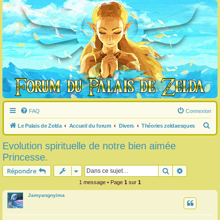
FAQ
Connexion
R
Le Palais de Zelda
Accueil du forum
Divers
Théories zeldaesques
e
Evolution spirituelle de notre bien aimée
c
Princesse.
h
Rechercher
Recherche 
Répondre
e
1 message • Page
1
sur
1
r
Jamyangnyima
c
h
e