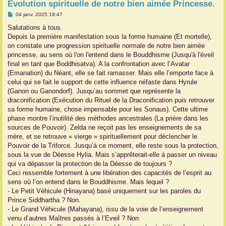
Evolution spirituelle de notre bien aimée Princesse.
r
M
04 janv. 2025 19:47
e
s
Salutations à tous.
s
Depuis la première manifestation sous la forme humaine (Et mortelle),
a
g
on constate une progression spirituelle normale de notre bien aimée
e
princesse, au sens où l'on l'entend dans le Bouddhisme (Jusqu'à l'éveil
final en tant que Boddhisatva). A la confrontation avec l’Avatar
(Emanation) du Néant, elle se fait ramasser. Mais elle l’emporte face à
celui qui se fait le support de cette influence néfaste dans Hyrule
(Ganon ou Ganondorf). Jusqu’au sommet que représente la
draconification (Exécution du Rituel de la Draconification puis retrouver
sa forme humaine, chose impensable pour les Sonaus). Cette ultime
phase montre l’inutilité des méthodes ancestrales (La prière dans les
sources de Pouvoir). Zelda ne reçoit pas les enseignements de sa
mère, et se retrouve « vierge » spirituellement pour déclencher le
Pouvoir de la Triforce. Jusqu’à ce moment, elle reste sous la protection,
sous la vue de Déesse Hylia. Mais s’apprêterait-elle à passer un niveau
qui va dépasser la protection de la Déesse de toujours ?
Ceci ressemble fortement à une libération des capacités de l’esprit au
sens où l’on entend dans le Bouddhisme. Mais lequel ?
- Le Petit Véhicule (Hinayana) basé uniquement sur les paroles du
Prince Siddhartha ? Non.
- Le Grand Véhicule (Mahayana), issu de la voie de l’enseignement
venu d’autres Maîtres passés à l’Eveil ? Non