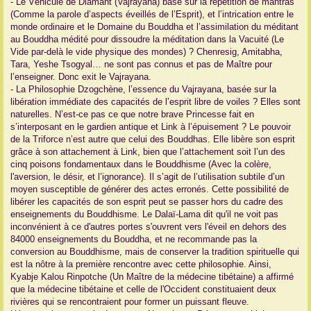
- Le Véhicule de Diamant (Vajrayana) basé sur la répétition de mantras
(Comme la parole d’aspects éveillés de l’Esprit), et l’intrication entre le
monde ordinaire et le Domaine du Bouddha et l’assimilation du méditant
au Bouddha médité pour dissoudre la méditation dans la Vacuité (Le
Vide par-delà le vide physique des mondes) ? Chenresig, Amitabha,
Tara, Yeshe Tsogyal… ne sont pas connus et pas de Maître pour
l’enseigner. Donc exit le Vajrayana.
- La Philosophie Dzogchène, l’essence du Vajrayana, basée sur la
libération immédiate des capacités de l’esprit libre de voiles ? Elles sont
naturelles. N’est-ce pas ce que notre brave Princesse fait en
s’interposant en le gardien antique et Link à l’épuisement ? Le pouvoir
de la Triforce n’est autre que celui des Bouddhas. Elle libère son esprit
grâce à son attachement à Link, bien que l’attachement soit l’un des
cinq poisons fondamentaux dans le Bouddhisme (Avec la colère,
l'aversion, le désir, et l’ignorance). Il s’agit de l’utilisation subtile d’un
moyen susceptible de générer des actes erronés. Cette possibilité de
libérer les capacités de son esprit peut se passer hors du cadre des
enseignements du Bouddhisme. Le Dalaï-Lama dit qu'il ne voit pas
inconvénient à ce d'autres portes s'ouvrent vers l'éveil en dehors des
84000 enseignements du Bouddha, et ne recommande pas la
conversion au Bouddhisme, mais de conserver la tradition spirituelle qui
est la nôtre à la première rencontre avec cette philosophie. Ainsi,
Kyabje Kalou Rinpotche (Un Maître de la médecine tibétaine) a affirmé
que la médecine tibétaine et celle de l'Occident constituaient deux
rivières qui se rencontraient pour former un puissant fleuve.