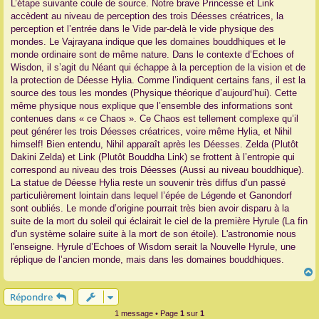
L’étape suivante coule de source. Notre brave Princesse et Link
accèdent au niveau de perception des trois Déesses créatrices, la
perception et l’entrée dans le Vide par-delà le vide physique des
mondes. Le Vajrayana indique que les domaines bouddhiques et le
monde ordinaire sont de même nature. Dans le contexte d’Echoes of
Wisdon, il s’agit du Néant qui échappe à la perception de la vision et de
la protection de Déesse Hylia. Comme l’indiquent certains fans, il est la
source des tous les mondes (Physique théorique d’aujourd’hui). Cette
même physique nous explique que l’ensemble des informations sont
contenues dans « ce Chaos ». Ce Chaos est tellement complexe qu’il
peut générer les trois Déesses créatrices, voire même Hylia, et Nihil
himself! Bien entendu, Nihil apparaît après les Déesses. Zelda (Plutôt
Dakini Zelda) et Link (Plutôt Bouddha Link) se frottent à l’entropie qui
correspond au niveau des trois Déesses (Aussi au niveau bouddhique).
La statue de Déesse Hylia reste un souvenir très diffus d’un passé
particulièrement lointain dans lequel l’épée de Légende et Ganondorf
sont oubliés. Le monde d’origine pourrait très bien avoir disparu à la
suite de la mort du soleil qui éclairait le ciel de la première Hyrule (La fin
d'un système solaire suite à la mort de son étoile). L'astronomie nous
l'enseigne. Hyrule d’Echoes of Wisdom serait la Nouvelle Hyrule, une
réplique de l’ancien monde, mais dans les domaines bouddhiques.
Répondre
t
1 message • Page
1
sur
1