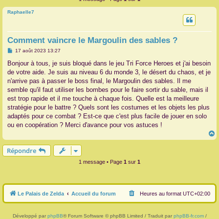
r
Raphaelle7
Comment vaincre le Margoulin des sables ?
M
17 août 2023 13:27
e
s
Bonjour à tous, je suis bloqué dans le jeu Tri Force Heroes et j'ai besoin
s
de votre aide. Je suis au niveau 6 du monde 3, le désert du chaos, et je
a
g
n'arrive pas à passer le boss final, le Margoulin des sables. Il me
e
semble qu'il faut utiliser les bombes pour le faire sortir du sable, mais il
est trop rapide et il me touche à chaque fois. Quelle est la meilleure
stratégie pour le battre ? Quels sont les costumes et les objets les plus
adaptés pour ce combat ? Est-ce que c'est plus facile de jouer en solo
ou en coopération ? Merci d'avance pour vos astuces !
Répondre
t
1 message • Page
1
sur
1
Le Palais de Zelda
Accueil du forum
Heures au format
UTC+02:00
Développé par
phpBB
® Forum Software © phpBB Limited / Traduit par
phpBB-fr.com
/