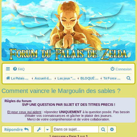
FAQ
Connexion
R
Le Palais de Zelda
Accueil du forum
Les jeux "Legend of Zelda"
BLOQUÉ dans un jeu ?
Tri Force Heroes
e
Comment vaincre le Margoulin des sables ?
c
h
Règles du forum
SVP UNE QUESTION PAR SUJET ET DES TITRES PRECIS !
e
Et pour ceux qui aident
: répondez
UNIQUEMENT
à la question posée. Pas besoin
r
d'étaler vos connaissances et gâcher le plaisir des joueurs.
Merci de votre compréhension et de votre collaboration.
c
Rechercher
Recherche 
Répondre
h
1 message • Page
1
sur
1
e