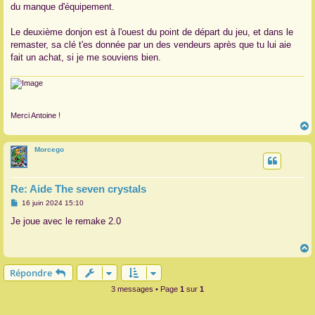
du manque d'équipement.
Le deuxième donjon est à l'ouest du point de départ du jeu, et dans le
remaster, sa clé t'es donnée par un des vendeurs après que tu lui aie
fait un achat, si je me souviens bien.
Merci Antoine !
Morcego
t
Re: Aide The seven crystals
M
16 juin 2024 15:10
e
s
Je joue avec le remake 2.0
s
a
g
e
Répondre
t
3 messages • Page
1
sur
1