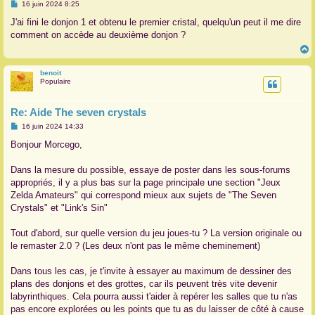
M
16 juin 2024 8:25
e
r
s
J'ai fini le donjon 1 et obtenu le premier cristal, quelqu'un peut il me dire
s
comment on accède au deuxième donjon ?
a
g
e
benoit
t
Populaire
Re: Aide The seven crystals
M
16 juin 2024 14:33
e
s
Bonjour Morcego,
s
a
g
Dans la mesure du possible, essaye de poster dans les sous-forums
e
appropriés, il y a plus bas sur la page principale une section "Jeux
Zelda Amateurs" qui correspond mieux aux sujets de "The Seven
Crystals" et "Link's Sin"
Tout d'abord, sur quelle version du jeu joues-tu ? La version originale ou
le remaster 2.0 ? (Les deux n'ont pas le même cheminement)
Dans tous les cas, je t'invite à essayer au maximum de dessiner des
plans des donjons et des grottes, car ils peuvent très vite devenir
labyrinthiques. Cela pourra aussi t'aider à repérer les salles que tu n'as
pas encore explorées ou les points que tu as du laisser de côté à cause