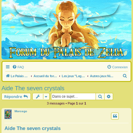
FAQ
Connexion
R
Le Palais de Zelda
Accueil du forum
Les jeux "Legend of Zelda"
Autres jeux Nintendo liés à Zelda
e
Aide The seven crystals
c
Rechercher
Recherche 
Répondre
h
3 messages • Page
1
sur
1
e
Morcego
r
c
h
Aide The seven crystals
e