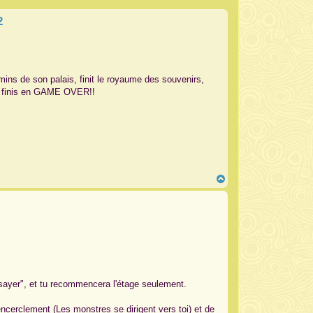
2
mins de son palais, finit le royaume des souvenirs,
ont finis en GAME OVER!!
H
a
u
t
sayer", et tu recommencera l'étage seulement.
ncerclement (Les monstres se dirigent vers toi) et de