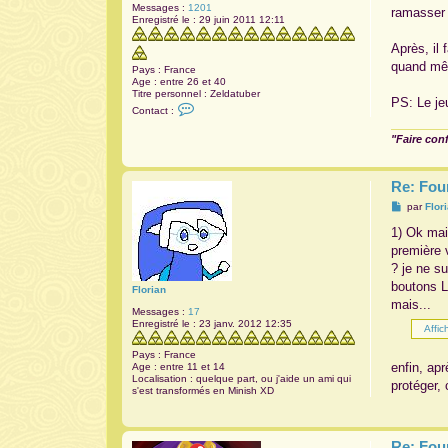
Messages :
1201
ramasser 
Enregistré le :
29 juin 2011 12:11
Après, il 
quand mêm
Pays :
France
Age :
entre 26 et 40
Titre personnel :
Zeldatuber
PS: Le je
C
Contact :
o
n
"Faire con
t
a
c
t
Re: Fou
e
r
M
par
Flor
A
e
n
s
1) Ok mais
a
s
première 
r
a
i
g
? je ne su
t
e
boutons L1
h
Florian
mais...
Messages :
17
Enregistré le :
23 janv. 2012 12:35
Pays :
France
enfin, ap
Age :
entre 11 et 14
Localisation :
quelque part, ou j'aide un ami qui
protéger, 
s'est transformés en Minish XD
Re: Fou