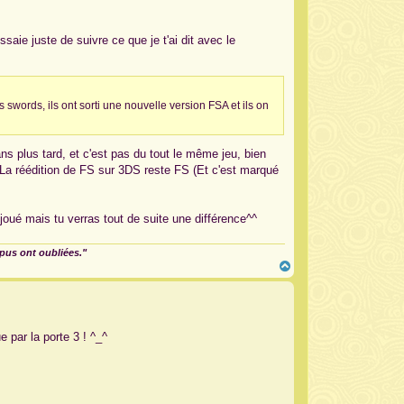
t
aie juste de suivre ce que je t'ai dit avec le
us swords, ils ont sorti une nouvelle version FSA et ils on
ns plus tard, et c'est pas du tout le même jeu, bien
. La réédition de FS sur 3DS reste FS (Et c'est marqué
joué mais tu verras tout de suite une différence^^
mpus ont oubliées."
H
a
u
t
e par la porte 3 ! ^_^