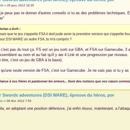
ith
»
26 janv. 2012 18:35
 je peux pas te donner d'autres conseils si tu as des problèmes techniques. Ess
er"
lorian a écrit :
 sais que le jeu s'appelle FSA il doit juste avoir la première version qui s'appelle fo
i sur DSI WARE un autre FSA, tu m'a compris ?
.. c'est pas du tout ça. FS est un jeu sorti sur GBA, et FSA sur Gamecube, 3 a
ressemblent au nom et au fait qu'il y aie 4 Link et une progression par niveaux
n titre, c'est un jeu de GBA à la base).
eu qu'une seule version de FSA, c'est sur Gamecube. Je ne sais pas si tu y as 
fiance à vos frères et pardonner les erreurs... Sont des notions que vos cœurs corro
r Swords adventures (DSI WARE), épreuve du héros, por
ian
»
08 févr. 2012 7:55
la, en adoptant une position défensive, j'ai enfin réussi, maintenant, a l'attaqu