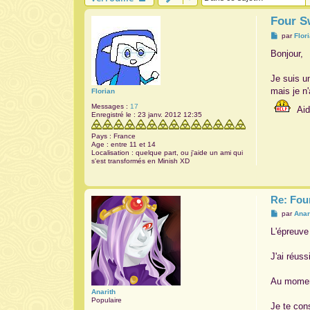
Four S
M
par
Flor
e
s
Bonjour,
s
a
g
Je suis u
e
mais je n
Florian
Messages :
17
Aid
Enregistré le :
23 janv. 2012 12:35
Pays :
France
Age :
entre 11 et 14
Localisation :
quelque part, ou j'aide un ami qui
s'est transformés en Minish XD
Re: Fou
M
par
Anar
e
s
L'épreuve 
s
a
g
J'ai réuss
e
Au moment
Anarith
Populaire
Je te con