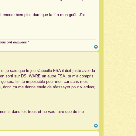
est encore bien plus dure que la 2 à mon goût. J'ai
mpus ont oubliées."
H
a
u
t
 je sais que le jeu s'appelle FSA il doit juste avoir la
ils on sorti sur DSI WARE un autre FSA, tu m'a compris
ue çe sera limite impossible pour moi, car sans mes
cile, donc ça me donne envie de réessayer pour y arriver,
nnemis dans les trous et ne vais faire que de me
H
a
u