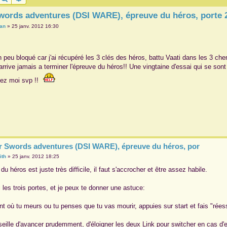
words adventures (DSI WARE), épreuve du héros, porte 
ian
»
25 janv. 2012 16:30
n peu bloqué car j'ai récupéré les 3 clés des héros, battu Vaati dans les 3 che
'arrive jamais a terminer l'épreuve du héros!! Une vingtaine d'essai qui se s
ez moi svp !!
r Swords adventures (DSI WARE), épreuve du héros, por
ith
»
25 janv. 2012 18:25
du héros est juste très difficile, il faut s'accrocher et être assez habile.
i les trois portes, et je peux te donner une astuce:
 où tu meurs ou tu penses que tu vas mourir, appuies sur start et fais "rées
seille d'avancer prudemment, d'éloigner les deux Link pour switcher en cas d'e