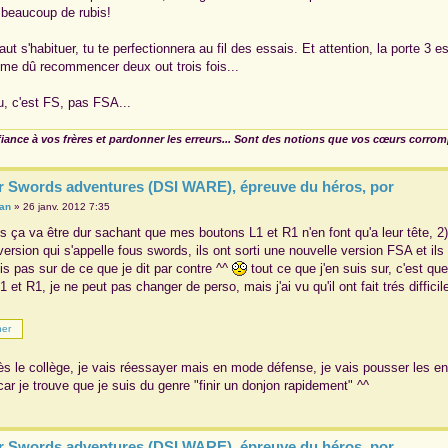
beaucoup de rubis!
faut s'habituer, tu te perfectionnera au fil des essais. Et attention, la porte 3 
e dû recommencer deux out trois fois...
u, c'est FS, pas FSA...
fiance à vos frères et pardonner les erreurs... Sont des notions que vos cœurs corro
r Swords adventures (DSI WARE), épreuve du héros, por
ian
»
26 janv. 2012 7:35
 ça va être dur sachant que mes boutons L1 et R1 n'en font qu'a leur tête, 2) et
version qui s'appelle fous swords, ils ont sorti une nouvelle version FSA et 
is pas sur de ce que je dit par contre ^^
tout ce que j'en suis sur, c'est q
 et R1, je ne peut pas changer de perso, mais j'ai vu qu'il ont fait trés diffi
rès le collège, je vais réessayer mais en mode défense, je vais pousser les e
car je trouve que je suis du genre "finir un donjon rapidement" ^^
r Swords adventures (DSI WARE), épreuve du héros, por