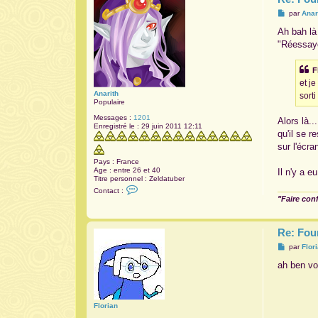
M
par
Anar
e
s
Ah bah là
s
"Réessay
a
g
e
F
et je
Anarith
sort
Populaire
Messages :
1201
Alors là.
Enregistré le :
29 juin 2011 12:11
qu'il se 
sur l'écra
Pays :
France
Age :
entre 26 et 40
Il n'y a 
Titre personnel :
Zeldatuber
C
Contact :
o
"Faire con
n
t
a
c
Re: Fou
t
M
e
par
Flor
e
r
s
A
ah ben voi
s
n
a
a
g
r
e
i
Florian
t
h