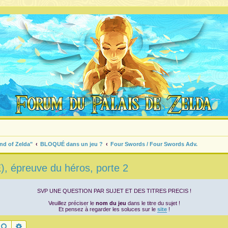
nd of Zelda"
BLOQUÉ dans un jeu ?
Four Swords / Four Swords Adv.
, épreuve du héros, porte 2
SVP UNE QUESTION PAR SUJET ET DES TITRES PRECIS !
Veuillez préciser le
nom du jeu
dans le titre du sujet !
Et pensez à regarder les soluces sur le
site
!
Rechercher
Recherche avancée