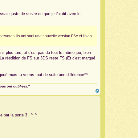
t
aie juste de suivre ce que je t'ai dit avec le
us swords, ils ont sorti une nouvelle version FSA et ils on
ns plus tard, et c'est pas du tout le même jeu, bien
. La réédition de FS sur 3DS reste FS (Et c'est marqué
joué mais tu verras tout de suite une différence^^
mpus ont oubliées."
H
a
u
t
e par la porte 3 ! ^_^