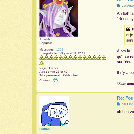
M
par
Anar
e
s
Ah bah là
s
"Réessay
a
g
e
F
et je
Anarith
sort
Populaire
Messages :
1201
Alors là.
Enregistré le :
29 juin 2011 12:11
qu'il se 
sur l'écra
Pays :
France
Age :
entre 26 et 40
Il n'y a 
Titre personnel :
Zeldatuber
C
Contact :
o
"Faire con
n
t
a
c
Re: Fou
t
M
e
par
Flor
e
r
s
A
ah ben voi
s
n
a
a
g
r
e
i
Florian
t
h