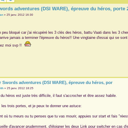
words adventures (DSI WARE), épreuve du héros, porte 
ian
»
25 janv. 2012 16:30
n peu bloqué car j'ai récupéré les 3 clés des héros, battu Vaati dans les 3 che
'arrive jamais a terminer l'épreuve du héros!! Une vingtaine d'essai qui se s
ez moi svp !!
r Swords adventures (DSI WARE), épreuve du héros, por
ith
»
25 janv. 2012 18:25
du héros est juste très difficile, il faut s'accrocher et être assez habile.
i les trois portes, et je peux te donner une astuce:
 où tu meurs ou tu penses que tu vas mourir, appuies sur start et fais "rées
seille d'avancer prudemment, d'éloigner les deux Link pour switcher en cas d'e