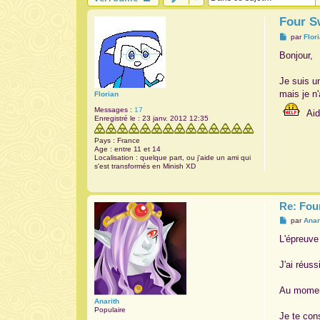
Four S
M
par
Flor
e
s
Bonjour,
s
a
g
Je suis u
e
mais je n
Florian
Messages :
17
Aid
Enregistré le :
23 janv. 2012 12:35
Pays :
France
Age :
entre 11 et 14
Localisation :
quelque part, ou j'aide un ami qui
s'est transformés en Minish XD
Re: Fou
M
par
Anar
e
s
L'épreuve 
s
a
g
J'ai réuss
e
Au moment
Anarith
Populaire
Je te con