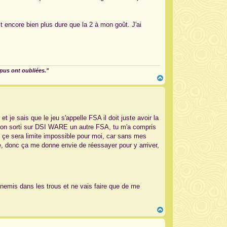
est encore bien plus dure que la 2 à mon goût. J'ai
mpus ont oubliées."
H
a
u
t
 je sais que le jeu s'appelle FSA il doit juste avoir la
ils on sorti sur DSI WARE un autre FSA, tu m'a compris
ue çe sera limite impossible pour moi, car sans mes
cile, donc ça me donne envie de réessayer pour y arriver,
nnemis dans les trous et ne vais faire que de me
H
a
u