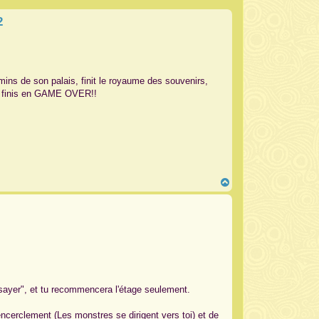
2
mins de son palais, finit le royaume des souvenirs,
ont finis en GAME OVER!!
H
a
u
t
sayer", et tu recommencera l'étage seulement.
ncerclement (Les monstres se dirigent vers toi) et de