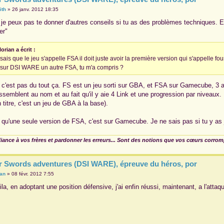
ith
»
26 janv. 2012 18:35
 je peux pas te donner d'autres conseils si tu as des problèmes techniques. Ess
er"
lorian a écrit :
 sais que le jeu s'appelle FSA il doit juste avoir la première version qui s'appelle fo
i sur DSI WARE un autre FSA, tu m'a compris ?
.. c'est pas du tout ça. FS est un jeu sorti sur GBA, et FSA sur Gamecube, 3 a
ressemblent au nom et au fait qu'il y aie 4 Link et une progression par niveaux
n titre, c'est un jeu de GBA à la base).
eu qu'une seule version de FSA, c'est sur Gamecube. Je ne sais pas si tu y as 
fiance à vos frères et pardonner les erreurs... Sont des notions que vos cœurs corro
r Swords adventures (DSI WARE), épreuve du héros, por
ian
»
08 févr. 2012 7:55
la, en adoptant une position défensive, j'ai enfin réussi, maintenant, a l'attaqu