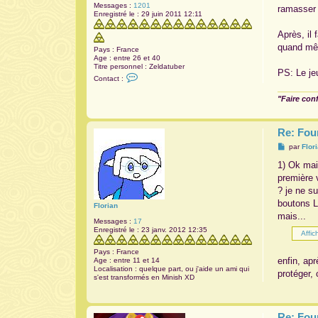
Messages :
1201
ramasser 
Enregistré le :
29 juin 2011 12:11
Après, il 
quand mêm
Pays :
France
Age :
entre 26 et 40
Titre personnel :
Zeldatuber
PS: Le je
C
Contact :
o
n
"Faire con
t
a
c
t
Re: Fou
e
r
M
par
Flor
A
e
n
s
1) Ok mais
a
s
première 
r
a
i
g
? je ne su
t
e
boutons L1
h
Florian
mais...
Messages :
17
Enregistré le :
23 janv. 2012 12:35
Pays :
France
enfin, ap
Age :
entre 11 et 14
Localisation :
quelque part, ou j'aide un ami qui
protéger, 
s'est transformés en Minish XD
Re: Fou