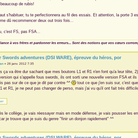
beaucoup de rubis!
faut s'habituer, tu te perfectionnera au fil des essais. Et attention, la porte 3 
e dû recommencer deux out trois fois...
u, c'est FS, pas FSA...
fiance à vos frères et pardonner les erreurs... Sont des notions que vos cœurs corro
r Swords adventures (DSI WARE), épreuve du héros, por
ian
»
26 janv. 2012 7:35
 ça va être dur sachant que mes boutons L1 et R1 n'en font qu'a leur tête, 2) et
version qui s'appelle fous swords, ils ont sorti une nouvelle version FSA et 
is pas sur de ce que je dit par contre ^^
tout ce que j'en suis sur, c'est q
 et R1, je ne peut pas changer de perso, mais j'ai vu qu'il ont fait trés diffi
rès le collège, je vais réessayer mais en mode défense, je vais pousser les e
car je trouve que je suis du genre "finir un donjon rapidement" ^^
r Swords adventures (DSI WARE), épreuve du héros, por