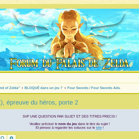
nd of Zelda"
BLOQUÉ dans un jeu ?
Four Swords / Four Swords Adv.
, épreuve du héros, porte 2
SVP UNE QUESTION PAR SUJET ET DES TITRES PRECIS !
Veuillez préciser le
nom du jeu
dans le titre du sujet !
Et pensez à regarder les soluces sur le
site
!
Rechercher
Recherche avancée