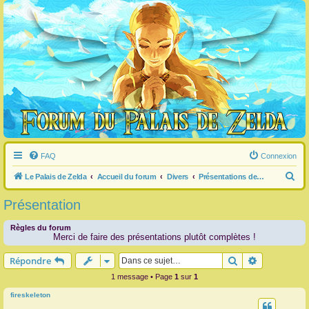
FAQ
Connexion
R
Le Palais de Zelda
Accueil du forum
Divers
Présentations des membres
e
Présentation
c
h
Règles du forum
Merci de faire des présentations plutôt complètes !
e
Rechercher
Recherche 
Répondre
r
c
1 message • Page
1
sur
1
h
fireskeleton
e