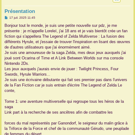
r
Présentation
M
17 juil. 2025 11:45
e
s
Bonjour tout le monde, je suis une petite nouvelle sur pdz, je me
s
présente : je m'appelle Loreleï, j'ai 18 ans et je vais bientôt crée un fan
a
g
fiction qui s'appellera The Legend of Zelda Multiverse : La fusion des
e
différents Hyrule, et j'essaie de trouver l'inspiration en lisant des œuvres
de d'autres utilisateurs que j'ai énormément aimé.
Je suis une amoureuse de la saga Zelda, mes deux jeux auxquels j'ai
joué sont Ocarina of Time et A Link Between Worlds sur ma console
Nintendo 2Ds.
Les jeux auxquels j'aurais envie de jouer : Twilight Princess, Four
Swords, Hyrule Warriors...
Je suis une écrivaine débutante qui fait ses premier pas dans l'univers
de la Fan Fiction car je suis entrain d'écrire The Legend of Zelda Le
conte,
Tome 1: une aventure multiverselle qui regroupe tous les héros de la
saga
Link part à la recherche de ses ancêtres afin de combattre les
forces du mal représentés par Ganondorf, le seigneur du malin grâce à
la Triforce de la Force et chef de la communauté Gérudo, une peuplade
de femmes du désert