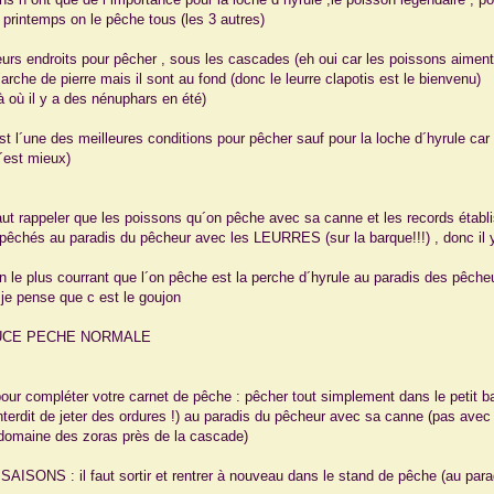
 printemps on le pêche tous (les 3 autres)
leurs endroits pour pêcher , sous les cascades (eh oui car les poissons aimen
´arche de pierre mais il sont au fond (donc le leurre clapotis est le bienvenu)
à où il y a des nénuphars en été)
 est l´une des meilleures conditions pour pêcher sauf pour la loche d´hyrule ca
c´est mieux)
faut rappeler que les poissons qu´on pêche avec sa canne et les records établis 
pêchés au paradis du pêcheur avec les LEURRES (sur la barque!!!) , donc il y
on le plus courrant que l´on pêche est la perche d´hyrule au paradis des pêche
 je pense que c est le goujon
TUCE PECHE NORMALE
pour compléter votre carnet de pêche : pêcher tout simplement dans le petit ba
interdit de jeter des ordures !) au paradis du pêcheur avec sa canne (pas avec de
(domaine des zoras près de la cascade)
 SAISONS : il faut sortir et rentrer à nouveau dans le stand de pêche (au par