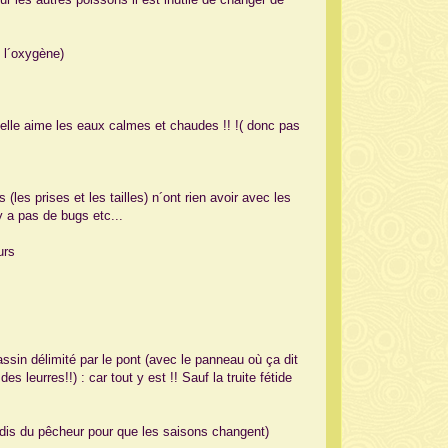
t l´oxygène)
r elle aime les eaux calmes et chaudes !! !( donc pas
(les prises et les tailles) n´ont rien avoir avec les
 a pas de bugs etc...
urs
ssin délimité par le pont (avec le panneau où ça dit
s leurres!!) : car tout y est !! Sauf la truite fétide
adis du pêcheur pour que les saisons changent)