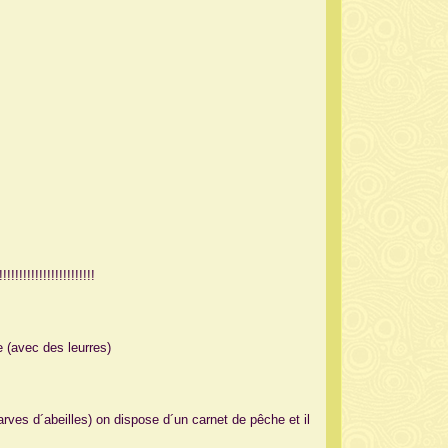
!!!!!!!!!!!!!!!!
e (avec des leurres)
ves d´abeilles) on dispose d´un carnet de pêche et il