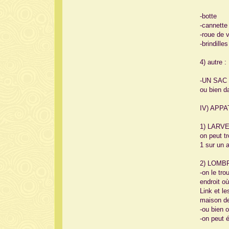
-botte
-cannette 
-roue de 
-brindille
4) autre :
-UN SAC D
ou bien da
IV) APPAT
1) LARVES
on peut t
1 sur un a
2) LOMBRI
-on le tro
endroit o
Link et l
maison d
-ou bien 
-on peut 