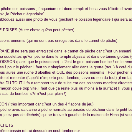
pêche ces poissons , l´aquarium est donc rempli et hena vous félicite d´avo
ink ,le Pêcheur légendaire"
ébloquez aussi une photo de vous (pêchant le poisson légendaire ) qui sera a
E PRISES (Autre chose qu?on peut pêcher)
issons ennemis (qui ne sont pas enregistrés dans le carnet de pêche)
NE (il ne sera pas enregistré dans le carnet de pêche car c?est un ennemi !
ha squelettes qu?on pêche dans le temple abyssal et dans certaines grottes (cf
ISSON (pareil que le poisscrane) : c?est le gros poisson bombe ! on le ren
s ! pour le pêcher il faut tout simplement aller dans la grotte (trou ) à coté du
us aurez une ruche d´abeilles et QUE des poissons ennemis ! Pour pêcher l
ite et remonter (l´appât n´importe peut, lombric, larve ou rien du tout) ,il ne 
dre DU TOUT il faut remonter tout de suite car ces poissons mordent directeme
ameçon coule trop vite,il faut que ça reste plus ou moins à la surface) !! vo
e sac de bombes s?il n?est pas plein !)
ON ( très important car c?est un des 4 flacons du jeu)
e pêche avec sa canne à pêche normale au paradis du pêcheur dans le petit ba
 »( jetez pas de déchets) qui se trouve à gauche de la maison de Hena (si vou
ECHETS :
ême bassin (cf. ci-dessus) on peut tomber sur :