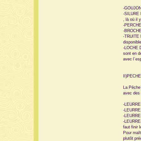
-GOUJON (o
-SILURE D
, là où il
-PERCHE D
-BROCHET 
-TRUITE F
disponibl
-LOCHE D´
sont en d
avec l´esp
II)PECH
La Pêche 
avec des l
-LEURRE Z
-LEURRE 
-LEURRE C
-LEURRE G
faut finir
Pour maîtr
plutôt pré