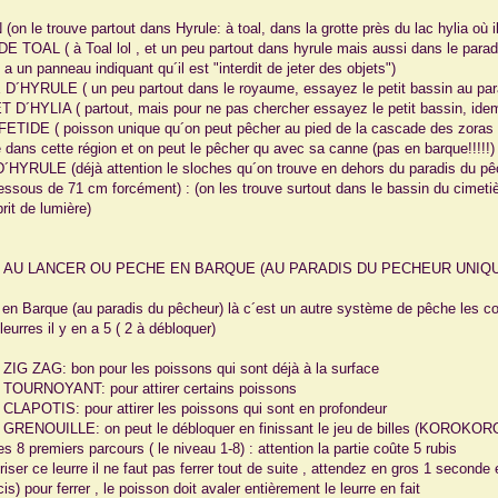
n le trouve partout dans Hyrule: à toal, dans la grotte près du lac hylia où il
E TOAL ( à Toal lol , et un peu partout dans hyrule mais aussi dans le paradi
 y a un panneau indiquant qu´il est "interdit de jeter des objets")
´HYRULE ( un peu partout dans le royaume, essayez le petit bassin au para
D´HYLIA ( partout, mais pour ne pas chercher essayez le petit bassin, idem
ETIDE ( poisson unique qu´on peut pêcher au pied de la cascade des zoras ,
e dans cette région et on peut le pêcher qu avec sa canne (pas en barque!!!!!)
HYRULE (déjà attention le sloches qu´on trouve en dehors du paradis du pêc
essous de 71 cm forcément) : (on les trouve surtout dans le bassin du cimetièr
rit de lumière)
E AU LANCER OU PECHE EN BARQUE (AU PARADIS DU PECHEUR UNIQ
en Barque (au paradis du pêcheur) là c´est un autre système de pêche les 
eurres il y en a 5 ( 2 à débloquer)
IG ZAG: bon pour les poissons qui sont déjà à la surface
TOURNOYANT: pour attirer certains poissons
LAPOTIS: pour attirer les poissons qui sont en profondeur
RENOUILLE: on peut le débloquer en finissant le jeu de billes (KOROKORO)
 les 8 premiers parcours ( le niveau 1-8) : attention la partie coûte 5 rubis
iser ce leurre il ne faut pas ferrer tout de suite , attendez en gros 1 seconde
cis) pour ferrer , le poisson doit avaler entièrement le leurre en fait