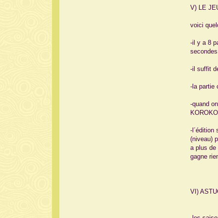
V) LE JEU
voici que
-il y a 8 
secondes 
-il suffit
-la parti
-quand on
KOROK
-l´éditio
(niveau) p
a plus de 
gagne rien
VI) AST
-les saiso