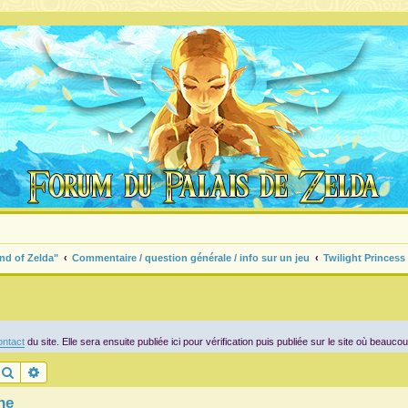
nd of Zelda"
Commentaire / question générale / info sur un jeu
Twilight Princess
ntact
du site. Elle sera ensuite publiée ici pour vérification puis publiée sur le site où beauco
Rechercher
Recherche avancée
he