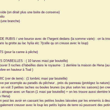
vide (on dirait plus une boite de conserve)
vélo
s (une branche)
E RUBIS / une bourse avec de l?argent dedans (la somme varie) : on la trouv
ns la grotte au lac hylia etc ?(celle qu on creuse avec le loup)
S (pour la canne à pêche)
 D?ABEILLES : ( 10 larves maxi par bouteille)
rouver 3 ruches d?abeilles dans le royaume : 1 derrière la maison de Hena (au 
rbre en hauteur à Toal )
C (ver de terre) : (1 lombric maxi par bouteille)
uve par exemple au paradis du pêcheur , près du panneau (protégez la nature) de
ù on voit 3 petites taches ou boules brunes (ou plus selon les saisons) (en cre
es attraper avec un flacon (1 maxi par bouteille) + on les trouve aussi derrièr
e Hena)
on peut les avoir en cassant les petites boules laissées par les ennemis à de
également creuser avec le loup les petits lopins de terre où poussent des poti