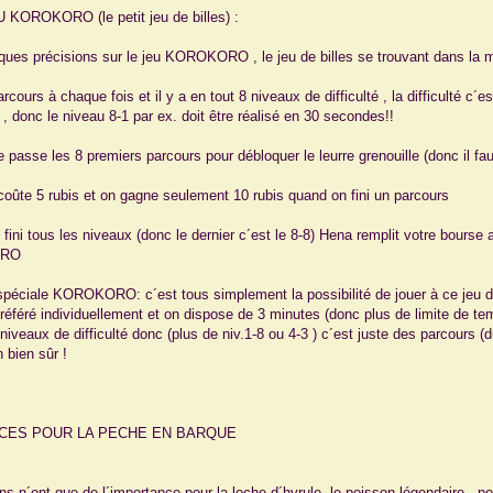
 KOROKORO (le petit jeu de billes) :
lques précisions sur le jeu KOROKORO , le jeu de billes se trouvant dans la
parcours à chaque fois et il y a en tout 8 niveaux de difficulté , la difficulté c
, donc le niveau 8-1 par ex. doit être réalisé en 30 secondes!!
 de passe les 8 premiers parcours pour débloquer le leurre grenouille (donc il fau
e coûte 5 rubis et on gagne seulement 10 rubis quand on fini un parcours
 fini tous les niveaux (donc le dernier c´est le 8-8) Hena remplit votre bours
ORO
n spéciale KOROKORO: c´est tous simplement la possibilité de jouer à ce jeu d
référé individuellement et on dispose de 3 minutes (donc plus de limite de temps
niveaux de difficulté donc (plus de niv.1-8 ou 4-3 ) c´est juste des parcours (
 bien sûr !
UCES POUR LA PECHE EN BARQUE
ns n´ont que de l´importance pour la loche d´hyrule ,le poisson légendaire , po