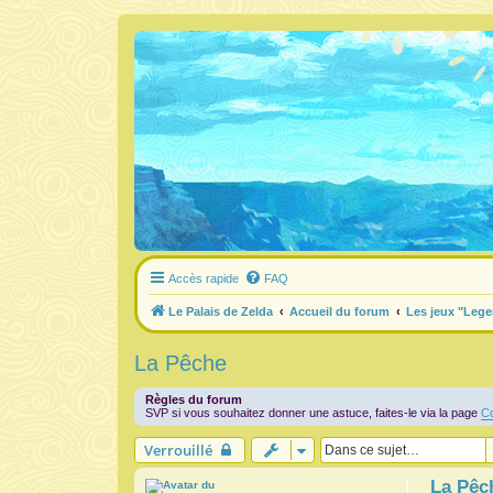
Accès rapide
FAQ
Le Palais de Zelda
Accueil du forum
Les jeux "Lege
La Pêche
Règles du forum
SVP si vous souhaitez donner une astuce, faites-le via la page
Co
Verrouillé
La Pêc