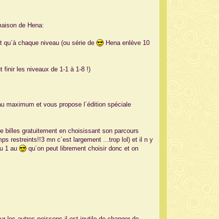
 maison de Hena:
´est qu´à chaque niveau (ou série de
Hena enlève 10
t finir les niveaux de 1-1 à 1-8 !)
e au maximum et vous propose l´édition spéciale
e billes gratuitement en choisissant son parcours
 restreints!!3 mn c´est largement ...trop lol) et il n y
du 1 au
qu´on peut librement choisir donc et on
ur les autres poissons il est inutile de changer de