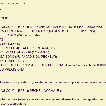
uke
»
26 févr. 2007 20:07
E
 GUIDE :
E AU COUP LIBRE ou LA PECHE NORMALE (LA LISTE DES POISSONS)
HE AU LANCER ou PECHE EN BARQUE (LA LISTE DES POISSONS)
RES PRISES (Pêche normale)
ATS
EU KOROKORO
UCE PECHE AU LANCER (EN BARQUE)
TUCE PECHE AU COUP (NORMALE)
ES SAISONS (AU PARADIS DU PECHEUR)
HES D?ABEILLES
ORIE DE LA CROISSANCE DES POISSONS (Pêche Normale) NEW !! !!!!!!!!!!!!!!
RES PRECISIONS
aut savoir qu´il y a deux types de pêche : la pêche simple et la pêche en barqu
E AU COUP LIBRE ou PECHE « NORMALE »
êche normale (avec sa petite canne et éventuellement avec des appâts: des lar
oissons à enregistrer