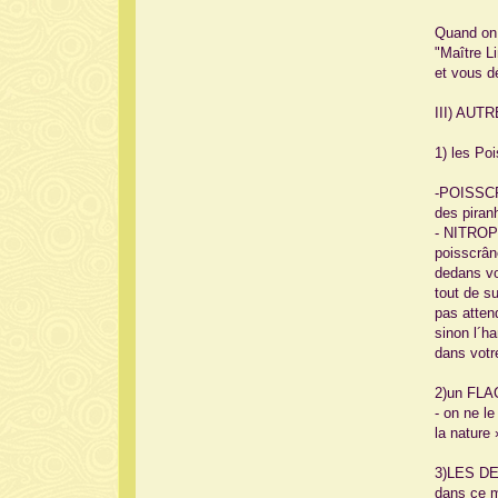
Quand on 
"Maître L
et vous d
III) AUTR
1) les Po
-POISSCRA
des piran
- NITROPO
poisscrâne
dedans vo
tout de su
pas atten
sinon l´h
dans votr
2)un FLAC
- on ne l
la nature
3)LES D
dans ce m