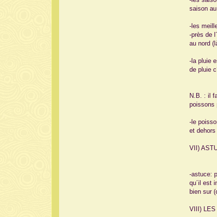
saison au
-les meil
-près de l
au nord (l
-la pluie
de pluie 
N.B. : il 
poissons 
-le poiss
et dehors
VII) AS
-astuce: 
qu´il est 
bien sur 
VIII) LES