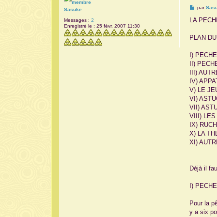
M
par
Sas
Sasuke
e
s
LA PECH
Messages :
2
s
Enregistré le :
25 févr. 2007 11:30
a
g
PLAN DU
e
I) PECH
II) PEC
III) AUT
IV) APP
V) LE J
VI) AST
VII) AS
VIII) L
IX) RUC
X) LA THE
XI) AUT
Déjà il f
I) PECH
Pour la p
y a six p