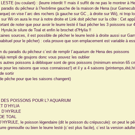
STE (ou coulant) : (leurre interdit !! mais il suffit de ne pas le montrer à He
 paradis du pêcheur à l?extrême gauche de la maison de Hena (sur Gamecube
rque) on vise l´arc des rochers (à gauche sur GC , à droite sur Wii), ni trop l
sur Wii on aura le mur à notre droite et Link doit pêcher sur la côte : Cet appâ
ortant de noter que pour avoir le leurre lesté il faut pêcher les 3 poissons sur
Hyrule,le silure de Toal et enfin le brochet d?Hylia !!
taines sources, il est possible de pêcher le leurre lesté à droite aussi sur G
 habituel pour le pêcher) : cela prouve que son emplacement est variable à ess
n du paradis du pêcheur c´est de remplir l´aquarium de Hena des poissons
 déjà rempli de goujons donc vous pouvez les oublier
es autres poissons à débloquer sont de gros poissons (minimum environ 65 cm )
ide pour les raisons que vous connaissez!) et il y a 4 saisons (printemps,été,hi
de sortir
de pêche pour que les saisons changent)
E DES POISSONS POUR L? AQUARIUM
T D´HYLIA
 D´HYRULE
 DE TOAL
HYRULE, le poisson légendaire (dit le poisson du crépuscule): on peut le p
urre grenouille ou bien le leurre lesté (c´est plus facile), c´est la version adu