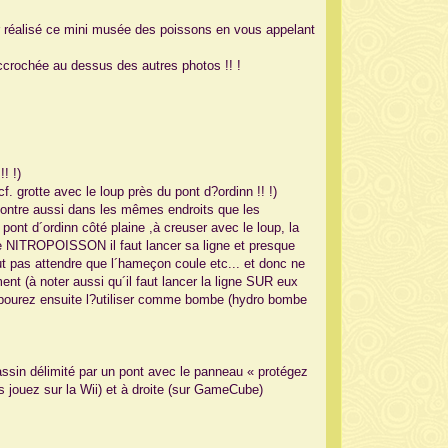
ir réalisé ce mini musée des poissons en vous appelant
ccrochée au dessus des autres photos !! !
! !)
. grotte avec le loup près du pont d?ordinn !! !)
contre aussi dans les mêmes endroits que les
 pont d´ordinn côté plaine ,à creuser avec le loup, la
e NITROPOISSON il faut lancer sa ligne et presque
faut pas attendre que l´hameçon coule etc... et donc ne
nt (à noter aussi qu´il faut lancer la ligne SUR eux
us pourez ensuite l?utiliser comme bombe (hydro bombe
ssin délimité par un pont avec le panneau « protégez
s jouez sur la Wii) et à droite (sur GameCube)