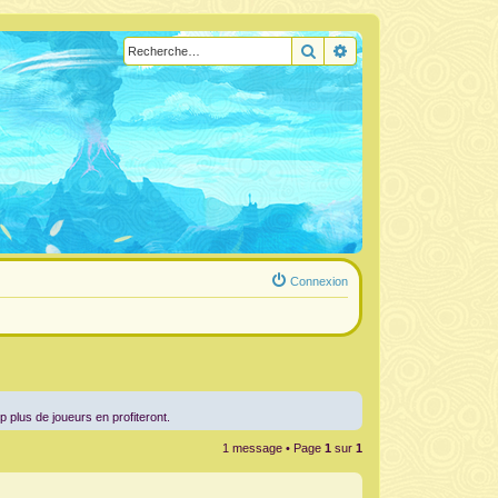
Rechercher
Recherche avancée
Connexion
up plus de joueurs en profiteront.
1 message • Page
1
sur
1