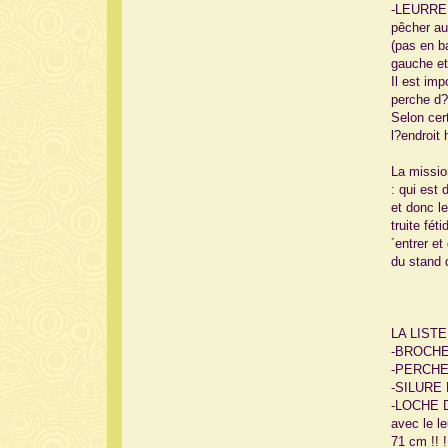
-LEURRE LE
pêcher au
(pas en ba
gauche et 
Il est imp
perche d? 
Selon cer
l?endroit
La missio
: qui est
et donc l
truite fét
´entrer et 
du stand 
LA LIST
-BROCHE
-PERCHE
-SILURE
-LOCHE D´
avec le le
71 cm !! !