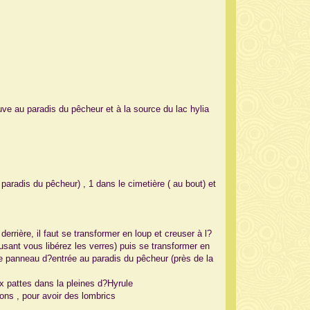
e au paradis du pêcheur et à la source du lac hylia
paradis du pêcheur) , 1 dans le cimetière ( au bout) et
rrière, il faut se transformer en loup et creuser à l?
usant vous libérez les verres) puis se transformer en
e le panneau d?entrée au paradis du pêcheur (près de la
ux pattes dans la pleines d?Hyrule
rons , pour avoir des lombrics