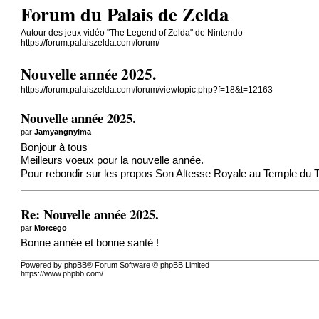
Forum du Palais de Zelda
Autour des jeux vidéo "The Legend of Zelda" de Nintendo
https://forum.palaiszelda.com/forum/
Nouvelle année 2025.
https://forum.palaiszelda.com/forum/viewtopic.php?f=18&t=12163
Nouvelle année 2025.
par
Jamyangnyima
Bonjour à tous
Meilleurs voeux pour la nouvelle année.
Pour rebondir sur les propos Son Altesse Royale au Temple du T
Re: Nouvelle année 2025.
par
Morcego
Bonne année et bonne santé !
Powered by phpBB® Forum Software © phpBB Limited
https://www.phpbb.com/