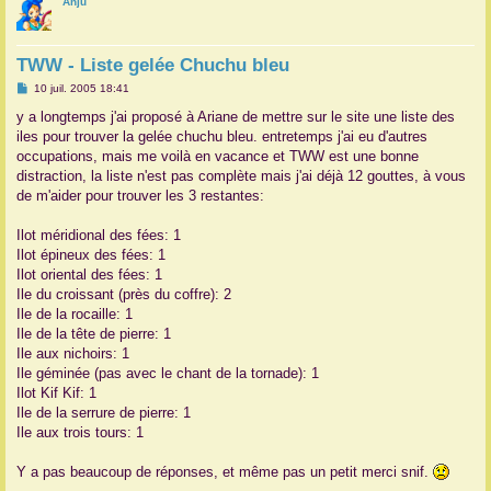
Anju
r
TWW - Liste gelée Chuchu bleu
M
10 juil. 2005 18:41
e
s
y a longtemps j'ai proposé à Ariane de mettre sur le site une liste des
s
iles pour trouver la gelée chuchu bleu. entretemps j'ai eu d'autres
a
g
occupations, mais me voilà en vacance et TWW est une bonne
e
distraction, la liste n'est pas complète mais j'ai déjà 12 gouttes, à vous
de m'aider pour trouver les 3 restantes:
Ilot méridional des fées: 1
Ilot épineux des fées: 1
Ilot oriental des fées: 1
Ile du croissant (près du coffre): 2
Ile de la rocaille: 1
Ile de la tête de pierre: 1
Ile aux nichoirs: 1
Ile géminée (pas avec le chant de la tornade): 1
Ilot Kif Kif: 1
Ile de la serrure de pierre: 1
Ile aux trois tours: 1
Y a pas beaucoup de réponses, et même pas un petit merci snif.