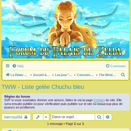
FAQ
Connexion
R
Le Palais de Zelda
Accueil du forum
Les jeux "Legend of Zelda"
Commentaire / question générale / info sur un jeu
The Wind Waker (GC + Wii U)
e
TWW - Liste gelée Chuchu bleu
c
h
Règles du forum
SVP si vous souhaitez donner une astuce, faites-le via la page
Contact
du site. Elle
e
sera ensuite publiée ici pour vérification puis publiée sur le site où beaucoup plus de
joueurs en profiteront.
r
Rechercher
Recherche 
Verrouillé
c
1 message • Page
1
sur
1
h
e