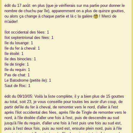
édit du 17 août: en plus (que je vérifierais sur ma partie pour donner le
nombre de chuchu par île), apparemment on a plus de quinze gouttes,
ou alors ça change à chaque partie et là c la galère
! Merci de
m'aider!
Ilot occidental des fées: 1
Ilot septentrional des fées: 1
Ile du losange: 1
Ile du fer à cheval: 1
Ile étoilé: 1
Ile des binocles: 1
Ile de tingle: 1
Ile du requin: 1
Pas de chat: 1
Le Batodrome (petite ile): 1
Saut de Roc: 1
édit du 09/10/05: Voilà la liste complète, il y a bien plus de 15 gouttes
au total, soit 23, je vous conseille pour toutes les avoir d'un coup, de
partir del'ile du fer à cheval, de remonter vers le nord, d'aller à l'est
après l'ilot occidental des fées, après l'ile de Tingle de remonter vers le
nord, à l'ile étoilée d'aller une fois à l'est, puis de descendre au sud
jusqu'à l'ile du requin, d'aller une fois à l'est puis une fois au sud est,
puis à l'est deux fois, puis au nord est, ensuite plein nord, puis à l'ile