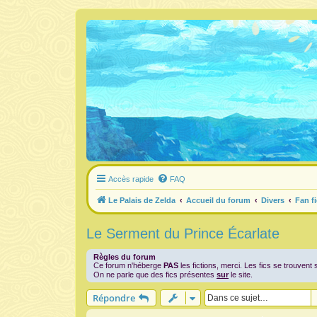
Accès rapide
FAQ
Le Palais de Zelda
Accueil du forum
Divers
Fan f
Le Serment du Prince Écarlate
Règles du forum
Ce forum n'héberge
PAS
les fictions, merci. Les fics se trouvent 
On ne parle que des fics présentes
sur
le site.
Répondre