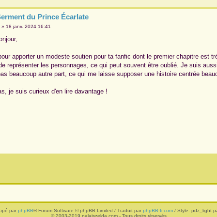
Serment du Prince Écarlate
o
»
18 janv. 2024 16:41
onjour,
pour apporter un modeste soutien pour ta fanfic dont le premier chapitre est tr
de représenter les personnages, ce qui peut souvent être oublié. Je suis aussi
pas beaucoup autre part, ce qui me laisse supposer une histoire centrée beau
s, je suis curieux d'en lire davantage !
ppé par
phpBB
® Forum Software © phpBB Limited / Traduit par
phpBB-fr.com
/ Style: pdz_light pa
© 2003-2019 palaiszelda.com - Tous droits réservés