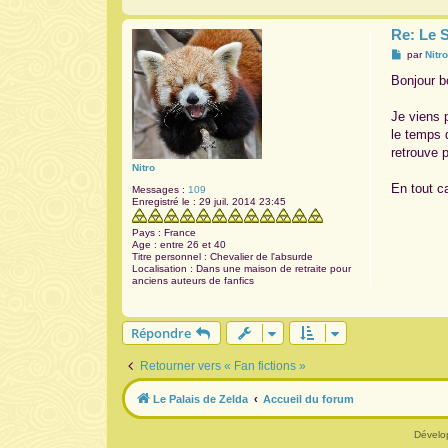
Re: Le 
M
par
Nitr
e
s
Bonjour b
s
a
g
Je viens 
e
le temps 
retrouve 
Nitro
En tout ca
Messages :
109
Enregistré le :
29 juil. 2014 23:45
Pays :
France
Age :
entre 26 et 40
Titre personnel :
Chevalier de l'absurde
Localisation :
Dans une maison de retraite pour
anciens auteurs de fanfics
Répondre
Retourner vers « Fan fictions »
Le Palais de Zelda
Accueil du forum
Dévelo