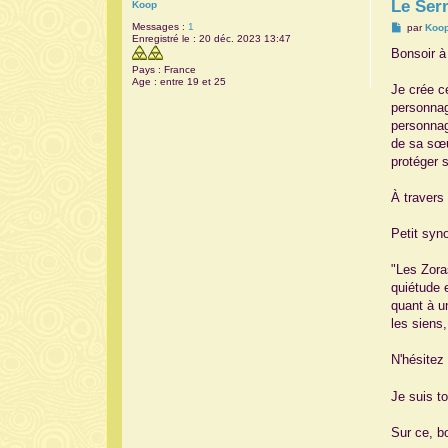
Le Ser
Koop
Messages :
1
M
par
Koo
Enregistré le :
20 déc. 2023 13:47
e
s
Bonsoir à
s
Pays :
France
a
Age :
entre 19 et 25
g
Je crée c
e
personnag
personnag
de sa sœu
protéger 
À travers 
Petit syn
"Les Zora
quiétude 
quant à u
les siens
N'hésitez 
Je suis to
Sur ce, b