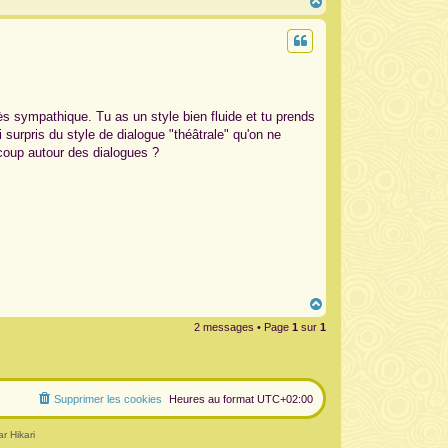
H
a
u
t
ès sympathique. Tu as un style bien fluide et tu prends
 surpris du style de dialogue "théâtrale" qu'on ne
coup autour des dialogues ?
H
a
2 messages • Page
1
sur
1
u
t
Supprimer les cookies
Heures au format
UTC+02:00
r Hikari