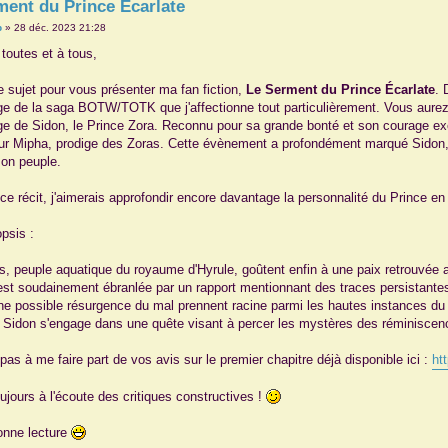
ment du Prince Écarlate
p
»
28 déc. 2023 21:28
 toutes et à tous,
e sujet pour vous présenter ma fan fiction,
Le Serment du Prince Écarlate
. 
e de la saga BOTW/TOTK que j'affectionne tout particulièrement. Vous aurez de
e de Sidon, le Prince Zora. Reconnu pour sa grande bonté et son courage exc
r Mipha, prodige des Zoras. Cette évènement a profondément marqué Sidon, a
son peuple.
ce récit, j'aimerais approfondir encore davantage la personnalité du Prince en 
opsis :
s, peuple aquatique du royaume d'Hyrule, goûtent enfin à une paix retrouvée 
est soudainement ébranlée par un rapport mentionnant des traces persistante
ne possible résurgence du mal prennent racine parmi les hautes instances du 
, Sidon s'engage dans une quête visant à percer les mystères des réminiscen
pas à me faire part de vos avis sur le premier chapitre déjà disponible ici :
ht
ujours à l'écoute des critiques constructives !
onne lecture