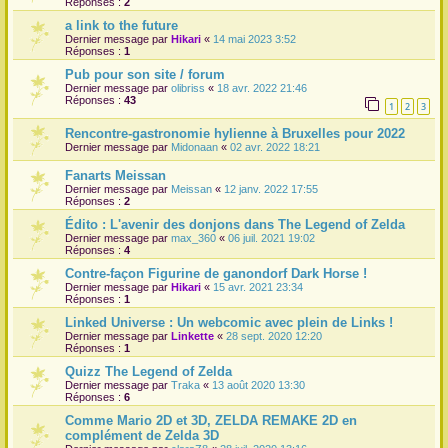
Réponses :
2
a link to the future
Dernier message par
Hikari
«
14 mai 2023 3:52
Réponses :
1
Pub pour son site / forum
Dernier message par
olibriss
«
18 avr. 2022 21:46
Réponses :
43
1
2
3
Rencontre-gastronomie hylienne à Bruxelles pour 2022
Dernier message par
Midonaan
«
02 avr. 2022 18:21
Fanarts Meissan
Dernier message par
Meissan
«
12 janv. 2022 17:55
Réponses :
2
Édito : L'avenir des donjons dans The Legend of Zelda
Dernier message par
max_360
«
06 juil. 2021 19:02
Réponses :
4
Contre-façon Figurine de ganondorf Dark Horse !
Dernier message par
Hikari
«
15 avr. 2021 23:34
Réponses :
1
Linked Universe : Un webcomic avec plein de Links !
Dernier message par
Linkette
«
28 sept. 2020 12:20
Réponses :
1
Quizz The Legend of Zelda
Dernier message par
Traka
«
13 août 2020 13:30
Réponses :
6
Comme Mario 2D et 3D, ZELDA REMAKE 2D en
complément de Zelda 3D