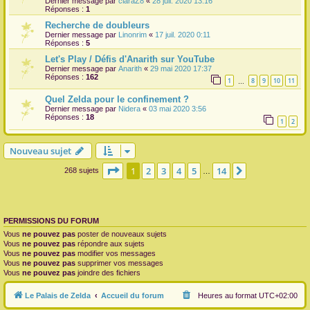
Dernier message par
claraZ8
«
28 juil. 2020 13:16
Réponses :
1
Recherche de doubleurs
Dernier message par
Linonrim
«
17 juil. 2020 0:11
Réponses :
5
Let's Play / Défis d'Anarith sur YouTube
Dernier message par
Anarith
«
29 mai 2020 17:37
Réponses :
162
1
8
9
10
11
…
Quel Zelda pour le confinement ?
Dernier message par
Nidera
«
03 mai 2020 3:56
Réponses :
18
1
2
Nouveau sujet
Page
1
sur
14
1
2
3
4
5
14
Suivante
268 sujets
…
PERMISSIONS DU FORUM
Vous
ne pouvez pas
poster de nouveaux sujets
Vous
ne pouvez pas
répondre aux sujets
Vous
ne pouvez pas
modifier vos messages
Vous
ne pouvez pas
supprimer vos messages
Vous
ne pouvez pas
joindre des fichiers
Le Palais de Zelda
Accueil du forum
Heures au format
UTC+02:00