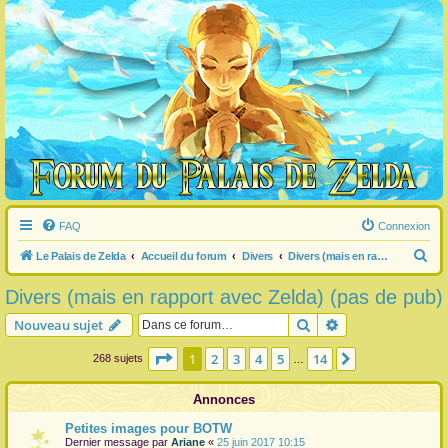
FAQ
Connexion
R
Le Palais de Zelda
Accueil du forum
Divers
Divers (mais en rapport avec Zelda) (pas de pub)
e
Divers (mais en rapport avec Zelda) (pas de pub)
c
Rechercher
Recherche avanc
Nouveau sujet
h
e
Page
1
sur
14
1
2
3
4
5
14
Suivante
268 sujets
…
r
Annonces
c
h
Petites images pour BOTW
Dernier message par
Ariane
«
25 juin 2017 10:15
e