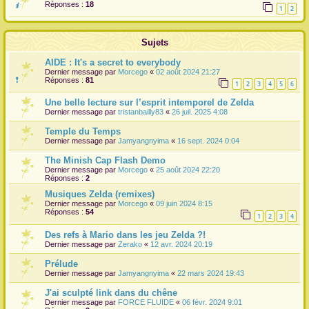
Réponses :
18
1
2
r
Sujets
AIDE : It's a secret to everybody
Dernier message par
Morcego
«
02 août 2024 21:27
Réponses :
81
1
2
3
4
5
6
Une belle lecture sur l’esprit intemporel de Zelda
Dernier message par
tristanbailly83
«
26 juil. 2025 4:08
Temple du Temps
Dernier message par
Jamyangnyima
«
16 sept. 2024 0:04
The Minish Cap Flash Demo
Dernier message par
Morcego
«
25 août 2024 22:20
Réponses :
2
Musiques Zelda (remixes)
Dernier message par
Morcego
«
09 juin 2024 8:15
Réponses :
54
1
2
3
4
Des refs à Mario dans les jeu Zelda ?!
Dernier message par
Zerako
«
12 avr. 2024 20:19
Prélude
Dernier message par
Jamyangnyima
«
22 mars 2024 19:43
J'ai sculpté link dans du chêne
Dernier message par
FORCE FLUIDE
«
06 févr. 2024 9:01