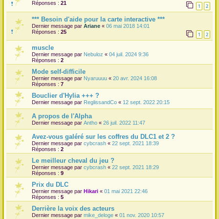
Réponses :
21
1
2
r
*** Besoin d'aide pour la carte interactive ***
Dernier message par
Ariane
«
06 mai 2018 14:01
Réponses :
25
1
2
muscle
Dernier message par
Nebuloz
«
04 juil. 2024 9:36
Réponses :
2
Mode self-difficile
Dernier message par
Nyaruuuu
«
20 avr. 2024 16:08
Réponses :
7
Bouclier d'Hylia +++ ?
Dernier message par
ReglissandCo
«
12 sept. 2022 20:15
A propos de l'Alpha
Dernier message par
Antho
«
26 juil. 2022 11:47
Avez-vous galéré sur les coffres du DLC1 et 2 ?
Dernier message par
cybcrash
«
22 sept. 2021 18:39
Réponses :
2
Le meilleur cheval du jeu ?
Dernier message par
cybcrash
«
22 sept. 2021 18:29
Réponses :
9
Prix du DLC
Dernier message par
Hikari
«
01 mai 2021 22:46
Réponses :
5
Derrière la voix des acteurs
Dernier message par
mike_deloge
«
01 nov. 2020 10:57