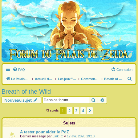
FAQ
Connexion
R
Le Palais de Zelda
Accueil du forum
Les jeux "Legend of Zelda"
Commentaire / question générale / info sur un jeu
Breath of the Wild
e
Breath of the Wild
c
Rechercher
Recherche avanc
Nouveau sujet
h
e
1
2
3
4
Suivante
73 sujets
r
Sujets
c
h
A tester pour aider le PdZ
Dernier message par
Link_C
«
17 avr. 2020 19:18
e