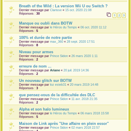
Breath of the Wild : La version Wii U ou Switch ?
Dernier message par
Clarisse
«
15 oct. 2020 21:08
Réponses :
30
1
2
3
Manque ou oubli dans BOTW
Dernier message par
le Héros du Temps
«
06 oct. 2020 11:12
Réponses :
5
100% et durée de notre partie
Dernier message par
max_360
«
28 sept. 2020 17:51
Réponses :
8
Niveau pour armes
Dernier message par
Prince Sidon
«
26 mars 2020 1:11
Réponses :
2
erreure de nom ...
Dernier message par
Ariane
«
20 juil. 2019 14:36
Réponses :
2
Un nouveau glitch sur BOTW
Dernier message par
loz esteb31
«
20 mars 2019 14:48
Réponses :
3
que pensez-vous de la difficultée des DLC
Dernier message par
Prince Sidon
«
11 avr. 2018 21:35
Réponses :
2
Alpha et son halo lumineux
Dernier message par
le Héros du Temps
«
06 mars 2018 15:58
Réponses :
5
Maison de Link après "Une affaire en plein essor"
Dernier message par
Prince Sidon
«
02 mars 2018 22:57
Réponses :
4