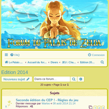
FAQ
Connexion
R
Le Palais de Zelda
Accueil du forum
Divers
JEU : Championnat Estival Pédézédien
Edition 2014
e
Edition 2014
c
Rechercher
Recherche avanc
Nouveau sujet
h
20 sujets • Page
1
sur
1
e
r
Sujets
c
Seconde édition du CEP ! - Règles du jeu
h
Dernier message par
Warloo
«
08 août 2014 21:14
Réponses :
41
1
2
3
e