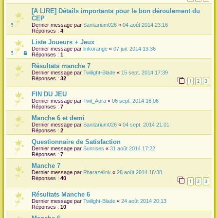
[A LIRE] Détails importants pour le bon déroulement du
r
CEP
Dernier message par
Sanitarium026
«
04 août 2014 23:16
Réponses :
4
Liste Joueurs + Jeux
Dernier message par
linkorange
«
07 juil. 2014 13:36
Réponses :
1
Résultats manche 7
Dernier message par
Twilight-Blade
«
15 sept. 2014 17:39
Réponses :
32
1
2
3
FIN DU JEU
Dernier message par
Twil_Aura
«
06 sept. 2014 16:06
Réponses :
7
Manche 6 et demi
Dernier message par
Sanitarium026
«
04 sept. 2014 21:01
Réponses :
2
Questionnaire de Satisfaction
Dernier message par
Sunrises
«
31 août 2014 17:22
Réponses :
7
Manche 7
Dernier message par
Pharazelink
«
28 août 2014 16:38
Réponses :
40
1
2
3
Résultats Manche 6
Dernier message par
Twilight-Blade
«
24 août 2014 20:13
Réponses :
10