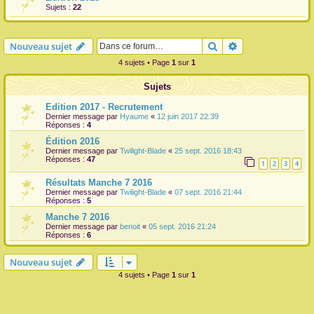
Sujets :
22
r
Rechercher
Recherche avanc
Nouveau sujet
4 sujets • Page
1
sur
1
Sujets
Edition 2017 - Recrutement
Dernier message par
Hyaume
«
12 juin 2017 22:39
Réponses :
4
Édition 2016
Dernier message par
Twilight-Blade
«
25 sept. 2016 18:43
Réponses :
47
1
2
3
4
Résultats Manche 7 2016
Dernier message par
Twilight-Blade
«
07 sept. 2016 21:44
Réponses :
5
Manche 7 2016
Dernier message par
benoit
«
05 sept. 2016 21:24
Réponses :
6
Nouveau sujet
4 sujets • Page
1
sur
1