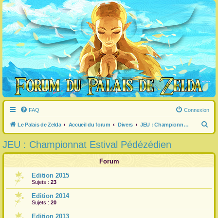
FAQ
Connexion
R
Le Palais de Zelda
Accueil du forum
Divers
JEU : Championnat Estival Pédézédien
e
JEU : Championnat Estival Pédézédien
c
h
Forum
e
Edition 2015
Sujets :
23
r
c
Edition 2014
Sujets :
20
h
Edition 2013
e