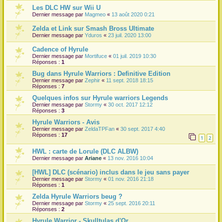
Les DLC HW sur Wii U
Dernier message par
Magmeo
«
13 août 2020 0:21
Zelda et Link sur Smash Bross Ultimate
Dernier message par
Yduros
«
23 juil. 2020 13:00
Cadence of Hyrule
Dernier message par
Mortifuce
«
01 juil. 2019 10:30
Réponses :
1
Bug dans Hyrule Warriors : Definitive Edition
Dernier message par
Zephir
«
11 sept. 2018 18:15
Réponses :
7
Quelques infos sur Hyrule warriors Legends
Dernier message par
Stormy
«
30 oct. 2017 12:12
Réponses :
3
Hyrule Warriors - Avis
Dernier message par
ZeldaTPFan
«
30 sept. 2017 4:40
Réponses :
17
1
2
HWL : carte de Lorule (DLC ALBW)
Dernier message par
Ariane
«
13 nov. 2016 10:04
[HWL] DLC (scénario) inclus dans le jeu sans payer
Dernier message par
Stormy
«
01 nov. 2016 21:18
Réponses :
1
Zelda Hyrule Warriors beug ?
Dernier message par
Stormy
«
25 sept. 2016 20:11
Réponses :
2
Hyrule Warrior - Skulltulas d'Or.