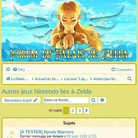
FAQ
Connexion
R
Le Palais de Zelda
Accueil du forum
Les jeux "Legend of Zelda"
Autres jeux Nintendo liés à Zelda
e
Autres jeux Nintendo liés à Zelda
c
Rechercher
Recherche avanc
Nouveau sujet
h
e
1
2
3
Suivante
42 sujets
r
Sujets
c
h
[A TESTER] Hyrule Warriors
Dernier message par
Ariane
«
06 sept. 2020 17:23
e