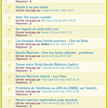
Réponses :
4
r
Sujets à ne pas traiter
Dernier message par
Vivaldi
«
28 déc. 2011 19:07
Aide The seven crystals
Dernier message par
Morcego
«
16 juin 2024 15:10
Réponses :
2
the legend of zelda link's sin
Dernier message par
benoit
«
15 juin 2024 17:12
Réponses :
7
Les korogus dans hyrule warriors : l'ère du fléau
Dernier message par
Ariane
«
02 oct. 2021 15:07
Réponses :
2
Hyrule Warriors : Vers les terres célestes : probleme
Dernier message par
mezzi
«
23 mai 2021 6:35
Réponses :
1
Tenue noire Zelda Hyrule Warriors Switch
Dernier message par
Thoysalra
«
05 sept. 2020 21:43
Réponses :
1
Hyrule Warriors Switch - Les Fées
Dernier message par
Thoysalra
«
05 sept. 2020 21:40
Réponses :
2
Problème de Skulltulas en difficile (HWDE sur Switch)
Dernier message par
Thoysalra
«
05 sept. 2020 21:36
Réponses :
4
Hyrule warriors exploration map aventure
Dernier message par
Thoysalra
«
05 sept. 2020 21:27
Réponses :
2