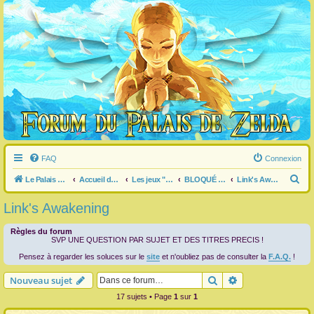
FAQ
Connexion
R
Le Palais de Zelda
Accueil du forum
Les jeux "Legend of Zelda"
BLOQUÉ dans un jeu ?
Link's Awakening
e
Link's Awakening
c
h
Règles du forum
SVP UNE QUESTION PAR SUJET ET DES TITRES PRECIS !
e
Pensez à regarder les soluces sur le
site
et n'oubliez pas de consulter la
F.A.Q.
!
r
Rechercher
Recherche avanc
Nouveau sujet
c
17 sujets • Page
1
sur
1
h
e