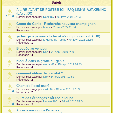
Sujets
r
A LIRE AVANT DE POSTER ICI - FAQ LINK'S AWAKENING
(LA) et DX
Dernier message par
Redkirby
«
06 févr. 2004 22:23
Grotte du Genie - Recherche nouveau champignon
Dernier message par
benoit
«
25 mai 2022 20:04
Réponses :
1
yo les gens je suis a la fin et y'a un problème (LA DX)
Dernier message par
le Héros du Temps
«
04 févr. 2021 21:35
Réponses :
1
Bloquée au vendeur
Dernier message par
Ran
«
26 sept. 2019 8:30
Réponses :
4
bloqué dans la grotte du génie
Dernier message par
nathan62
«
25 sept. 2019 14:43
Réponses :
4
comment utiliser le bracelet ?
Dernier message par
lalie
«
14 févr. 2017 12:52
Réponses :
2
Chant de l’oeuf sacré
Dernier message par
cyrka62
«
01 août 2015 17:03
Réponses :
2
Suite des échanges : où est la loupe
Dernier message par
Hugues1961
«
14 juil. 2015 15:04
Réponses :
2
Après avoir donné l'ananas...