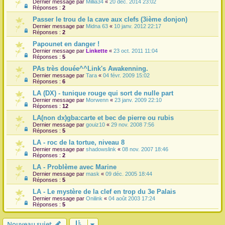
Dernier message par
Millia34
«
20 déc. 2014 23:02
Réponses :
2
Passer le trou de la cave aux clefs (3ième donjon)
Dernier message par
Midna 63
«
10 janv. 2012 22:17
Réponses :
2
Papounet en danger !
Dernier message par
Linkette
«
23 oct. 2011 11:04
Réponses :
5
PAs très douée^^Link's Awakenning.
Dernier message par
Tara
«
04 févr. 2009 15:02
Réponses :
6
LA (DX) - tunique rouge qui sort de nulle part
Dernier message par
Morwenn
«
23 janv. 2009 22:10
Réponses :
12
LA(non dx)gba:carte et bec de pierre ou rubis
Dernier message par
gouiz10
«
29 nov. 2008 7:56
Réponses :
5
LA - roc de la tortue, niveau 8
Dernier message par
shadowslink
«
08 nov. 2007 18:46
Réponses :
2
LA - Problème avec Marine
Dernier message par
mask
«
09 déc. 2005 18:44
Réponses :
5
LA - Le mystère de la clef en trop du 3e Palais
Dernier message par
Onilink
«
04 août 2003 17:24
Réponses :
5
Nouveau sujet