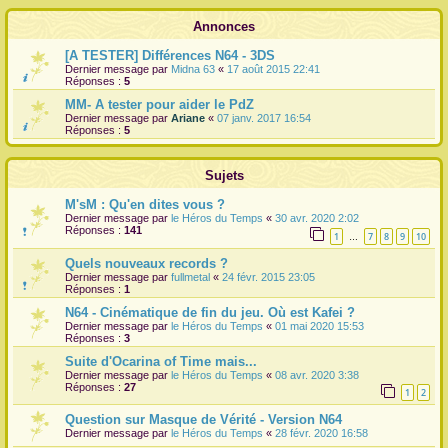
r
Annonces
[A TESTER] Différences N64 - 3DS
Dernier message par
Midna 63
«
17 août 2015 22:41
Réponses :
5
MM- A tester pour aider le PdZ
Dernier message par
Ariane
«
07 janv. 2017 16:54
Réponses :
5
Sujets
M'sM : Qu'en dites vous ?
Dernier message par
le Héros du Temps
«
30 avr. 2020 2:02
Réponses :
141
1
7
8
9
10
…
Quels nouveaux records ?
Dernier message par
fullmetal
«
24 févr. 2015 23:05
Réponses :
1
N64 - Cinématique de fin du jeu. Où est Kafei ?
Dernier message par
le Héros du Temps
«
01 mai 2020 15:53
Réponses :
3
Suite d'Ocarina of Time mais...
Dernier message par
le Héros du Temps
«
08 avr. 2020 3:38
Réponses :
27
1
2
Question sur Masque de Vérité - Version N64
Dernier message par
le Héros du Temps
«
28 févr. 2020 16:58