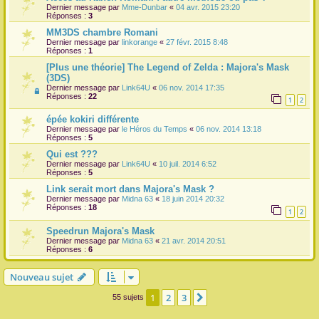
Dernier message par
Mme-Dunbar
«
04 avr. 2015 23:20
Réponses :
3
MM3DS chambre Romani
Dernier message par
linkorange
«
27 févr. 2015 8:48
Réponses :
1
[Plus une théorie] The Legend of Zelda : Majora's Mask
(3DS)
Dernier message par
Link64U
«
06 nov. 2014 17:35
Réponses :
22
1
2
épée kokiri différente
Dernier message par
le Héros du Temps
«
06 nov. 2014 13:18
Réponses :
5
Qui est ???
Dernier message par
Link64U
«
10 juil. 2014 6:52
Réponses :
5
Link serait mort dans Majora's Mask ?
Dernier message par
Midna 63
«
18 juin 2014 20:32
Réponses :
18
1
2
Speedrun Majora's Mask
Dernier message par
Midna 63
«
21 avr. 2014 20:51
Réponses :
6
Nouveau sujet
1
2
3
Suivante
55 sujets