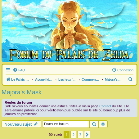
FAQ
Connexion
R
Le Palais de Zelda
Accueil du forum
Les jeux "Legend of Zelda"
Commentaire / question générale / info sur un jeu
Majora's Mask
e
Majora's Mask
c
h
Règles du forum
SVP si vous souhaitez donner une astuce, faites-le via la page
Contact
du site. Elle
e
sera ensuite publiée ici pour vérification puis publiée sur le site où beaucoup plus de
joueurs en profiteront.
r
Rechercher
Recherche avanc
Nouveau sujet
c
h
1
2
3
Suivante
55 sujets
e