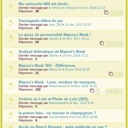
Ma cartouche N64 est dorée..
Dernier message par
le Héros du Temps
«
13 nov. 2019 12:13
Réponses :
30
1
2
3
Sauvegarde début du jeu
Dernier message par
max_360
«
31 déc. 2017 11:57
Réponses :
10
Le quizz de personnalité Majora's Mask !
Dernier message par
Stormy
«
20 févr. 2017 18:13
Réponses :
54
1
2
3
4
Analyse thématique de Majora's Mask
Dernier message par
Stormy
«
14 nov. 2016 17:11
Réponses :
5
Majora's Mask 3DS - Différences
Dernier message par
Midna 63
«
08 juin 2016 22:55
Réponses :
21
1
2
Majora's Mask - Lune, vendeur de masques.
Dernier message par
Nonoctorock
«
19 févr. 2016 16:40
Réponses :
102
1
4
5
6
7
…
Victoire au Loto et Photo de Lulu (3DS)
Dernier message par
thewerewolf
«
04 déc. 2015 9:43
Réponses :
2
la potion bleu : ou trouver le champignon ?
Dernier message par
Zou Broubeck
«
02 mai 2015 18:36
Réponses :
6
Accés au Ranch Romani : autre méthode ou pas ?