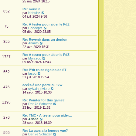
r
o
25 mai 2024 16:15
a
m
i
g
e
r
Re: muscle
e
852
s
l
V
par
Nebuloz
s
e
o
04 juil. 2024 9:36
a
d
i
g
e
r
Re: A tester pour aider le PdZ
e
75
r
l
V
par
Concepts
n
e
o
05 déc. 2020 23:05
i
d
i
e
e
r
Re: Revenir dans un donjon
r
355
r
l
V
par
Anarith
m
n
e
o
22 avr. 2020 15:31
e
i
d
i
s
e
e
r
Re: A tester pour aider le PdZ
s
r
1727
r
l
V
par
Morcego
a
m
n
e
o
09 août 2024 13:43
g
e
i
d
i
e
s
e
e
r
Re: P'tit trucs rigolos de ST
s
r
552
r
l
V
par
Iasou
a
m
n
e
o
31 juil. 2018 19:54
g
e
i
d
i
e
s
e
e
r
accès à une porte au SS7
s
r
476
r
l
V
par
sylvain_riviere
a
m
n
e
o
14 sept. 2015 10:36
g
e
i
d
i
e
s
e
e
r
Re: Pointer for this game?
s
r
1198
r
l
V
par
Der 7e Schatten
a
m
n
e
o
23 févr. 2019 11:32
g
e
i
d
i
e
s
e
e
r
Re: TMC - A tester pour aider…
s
r
276
r
l
V
par
Ariane
a
m
n
e
o
28 sept. 2016 16:39
g
e
i
d
i
e
s
e
e
r
Re: La gars a la longue vue?
s
r
595
r
l
V
par
Der 7e Schatten
a
m