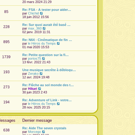
n
e
o
20 mars 2024 21:29
g
e
i
d
i
e
s
e
e
r
Re: FSA - A tester pour aider…
s
r
85
r
l
V
par
Chichid
a
m
n
e
o
18 juin 2012 15:56
g
e
i
d
i
e
s
e
e
r
Re: Sur quoi aurait été basé …
s
r
228
r
l
V
par
max_360
a
m
n
e
o
02 janv. 2019 11:31
g
e
i
d
i
e
s
e
e
r
Re: N64 - Cinématique de fin …
s
r
895
r
l
V
par
le Héros du Temps
a
m
n
e
o
01 mai 2020 15:53
g
e
i
d
i
e
s
e
e
r
Re: Petite question sur la fi…
s
r
1739
r
l
V
par
portos75
a
m
n
e
o
13 févr. 2022 21:43
g
e
i
d
i
e
s
e
e
r
Une musique secrète à débloqu…
s
r
193
r
l
V
par
Zerako
a
m
n
e
o
12 avr. 2024 19:48
g
e
i
d
i
e
s
e
e
r
Re: Flèche au sol monde des t…
s
r
273
r
l
V
par
Hikari
a
m
n
e
o
30 juin 2023 2:43
g
e
i
d
i
e
s
e
e
r
Re: Adventure of Link - votre…
s
r
194
r
l
V
par
le Héros du Temps
a
m
n
e
o
28 nov. 2025 20:15
g
e
i
d
i
e
s
e
e
r
s
r
r
l
a
essages
Dernier message
m
n
e
g
e
i
d
e
s
Re: Aide The seven crystals
e
e
638
s
V
par
Morcego
r
r
a