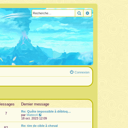
Rechercher
Recherche avancée
Connexion
essages
Dernier message
Re: Quête impossible à débloq…
7
V
par
Matteo4
o
18 oct. 2023 12:09
i
r
Re: tire de cible à cheval
82