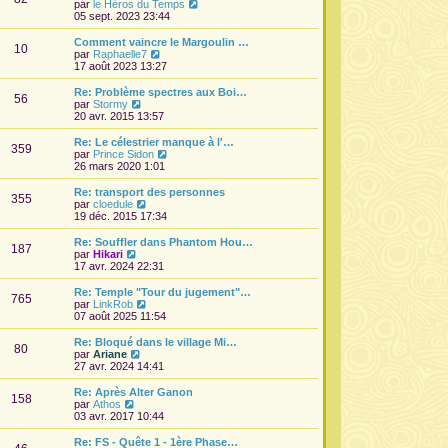
l
V
par
le Héros du Temps
e
o
05 sept. 2023 23:44
d
i
e
r
Comment vaincre le Margoulin …
10
r
l
V
par
Raphaelle7
n
e
o
17 août 2023 13:27
i
d
i
e
e
r
Re: Problème spectres aux Boi…
r
56
r
l
V
par
Stormy
m
n
e
o
20 avr. 2015 13:57
e
i
d
i
s
e
e
r
Re: Le célestrier manque à l'…
s
r
359
r
l
V
par
Prince Sidon
a
m
n
e
o
26 mars 2020 1:01
g
e
i
d
i
e
s
e
e
r
Re: transport des personnes
s
r
355
r
l
V
par
cloedule
a
m
n
e
o
19 déc. 2015 17:34
g
e
i
d
i
e
s
e
e
r
Re: Souffler dans Phantom Hou…
s
r
187
r
l
V
par
Hikari
a
m
n
e
o
17 avr. 2024 22:31
g
e
i
d
i
e
s
e
e
r
Re: Temple "Tour du jugement"…
s
r
765
r
l
V
par
LinkRob
a
m
n
e
o
07 août 2025 11:54
g
e
i
d
i
e
s
e
e
r
Re: Bloqué dans le village Mi…
s
r
80
r
l
V
par
Ariane
a
m
n
e
o
27 avr. 2024 14:41
g
e
i
d
i
e
s
e
e
r
Re: Après Alter Ganon
s
r
158
r
l
V
par
Athos
a
m
n
e
o
03 avr. 2017 10:44
g
e
i
d
i
e
s
e
e
r
Re: FS - Quête 1 - 1ère Phase…
s
r