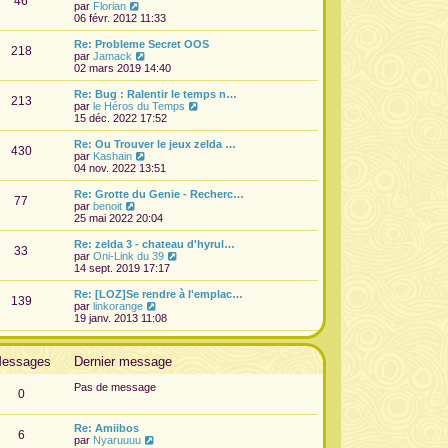
46
r
l
V
par
Florian
a
m
n
e
o
06 févr. 2012 11:33
g
e
i
d
i
e
s
e
e
r
Re: Probleme Secret OOS
s
r
218
r
l
V
par
Jamack
a
m
n
e
o
02 mars 2019 14:40
g
e
i
d
i
e
s
e
e
r
Re: Bug : Ralentir le temps n…
s
r
213
r
l
V
par
le Héros du Temps
a
m
n
e
o
15 déc. 2022 17:52
g
e
i
d
i
e
s
e
e
r
Re: Ou Trouver le jeux zelda …
s
r
430
r
l
V
par
Kashain
a
m
n
e
o
04 nov. 2022 13:51
g
e
i
d
i
e
s
e
e
r
Re: Grotte du Genie - Recherc…
s
r
77
r
l
V
par
benoit
a
m
n
e
o
25 mai 2022 20:04
g
e
i
d
i
e
s
e
e
r
Re: zelda 3 - chateau d'hyrul…
s
r
33
r
l
V
par
Oni-Link du 39
a
m
n
e
o
14 sept. 2019 17:17
g
e
i
d
i
e
s
e
e
r
Re: [LOZ]Se rendre à l'emplac…
s
r
139
r
l
V
par
linkorange
a
m
n
e
o
19 janv. 2013 11:08
g
e
i
d
i
e
s
e
e
r
s
r
r
l
a
essages
Dernier message
m
n
e
g
e
i
d
e
s
Pas de message
e
e
0
s
r
r
a
m
n
g
e
i
Re: Amiibos
e
6
s
e
V
par
Nyaruuuu
s