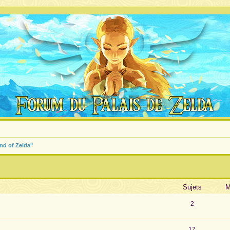
nd of Zelda"
Sujets
M
2
17