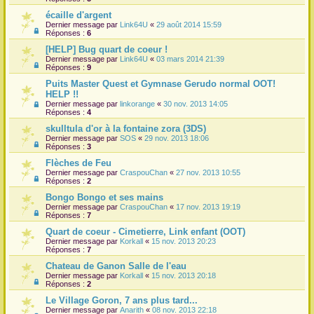
écaille d'argent
Dernier message par
Link64U
«
29 août 2014 15:59
Réponses :
6
[HELP] Bug quart de coeur !
Dernier message par
Link64U
«
03 mars 2014 21:39
Réponses :
9
Puits Master Quest et Gymnase Gerudo normal OOT!
HELP !!
Dernier message par
linkorange
«
30 nov. 2013 14:05
Réponses :
4
skulltula d'or à la fontaine zora (3DS)
Dernier message par
SOS
«
29 nov. 2013 18:06
Réponses :
3
Flèches de Feu
Dernier message par
CraspouChan
«
27 nov. 2013 10:55
Réponses :
2
Bongo Bongo et ses mains
Dernier message par
CraspouChan
«
17 nov. 2013 19:19
Réponses :
7
Quart de coeur - Cimetierre, Link enfant (OOT)
Dernier message par
Korkall
«
15 nov. 2013 20:23
Réponses :
7
Chateau de Ganon Salle de l'eau
Dernier message par
Korkall
«
15 nov. 2013 20:18
Réponses :
2
Le Village Goron, 7 ans plus tard...
Dernier message par
Anarith
«
08 nov. 2013 22:18