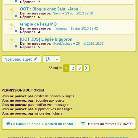
Réponses :
7
OOT : Bloqué chez Jabu -Jabu !
Dernier message par
Navi -
«
23 oct. 2013 19:38
Réponses :
6
temple de l'eau MQ
Dernier message par
madamali
«
16 mai 2013 19:42
Réponses :
4
[OOT 3DS] L'épée biggoron
Dernier message par
lili-zeldaclass
«
25 mai 2012 18:37
Réponses :
5
Nouveau sujet
1
2
3
Suivante
53 sujets
PERMISSIONS DU FORUM
Vous
ne pouvez pas
poster de nouveaux sujets
Vous
ne pouvez pas
répondre aux sujets
Vous
ne pouvez pas
modifier vos messages
Vous
ne pouvez pas
supprimer vos messages
Vous
ne pouvez pas
joindre des fichiers
Le Palais de Zelda
Accueil du forum
Heures au format
UTC+02:00
Développé par
phpBB
® Forum Software © phpBB Limited / Traduit par
phpBB-fr.com
/