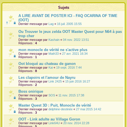
r
Sujets
A LIRE AVANT DE POSTER ICI - FAQ OCARINA OF TIME
(OOT)
Dernier message par
Lag
«
16 juil. 2005 15:55
Ou Trouver le jeux zelda OOT Master Quest pour N64 à pas
trop cher
Dernier message par
Kashain
«
04 nov. 2022 13:51
Réponses :
4
mon monocle de vérité ne s'active plus
Dernier message par
Math33
«
27 avr. 2021 16:34
Réponses :
1
Oot bloqué au chateau de ganon
Dernier message par
Kai
«
19 sept. 2016 7:44
Réponses :
8
Les clapoirs et l'amour de Nayru
Dernier message par
Link 2425
«
15 juin 2016 16:27
Réponses :
2
Boss onirique
Dernier message par
SOS
«
11 nov. 2015 17:38
Réponses :
3
Master Quest 3D : Puit, Monocle de vérité
Dernier message par
delphine-destinée
«
27 mai 2015 14:42
Réponses :
3
OOT - Link adulte au Village Goron
Dernier message par
Link64U
«
20 nov. 2014 22:28
Réponses :
5