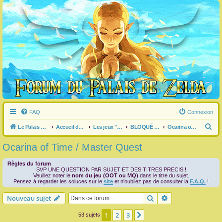
FAQ
Connexion
R
Le Palais de Zelda
Accueil du forum
Les jeux "Legend of Zelda"
BLOQUÉ dans un jeu ?
Ocarina of Time / Master Quest
e
Ocarina of Time / Master Quest
c
h
Règles du forum
SVP UNE QUESTION PAR SUJET ET DES TITRES PRECIS !
e
Veuillez noter le
nom du jeu (OOT ou MQ)
dans le titre du sujet.
Pensez à regarder les soluces sur le
site
et n'oubliez pas de consulter la
F.A.Q.
!
r
Rechercher
Recherche avanc
Nouveau sujet
c
h
1
2
3
Suivante
53 sujets
e