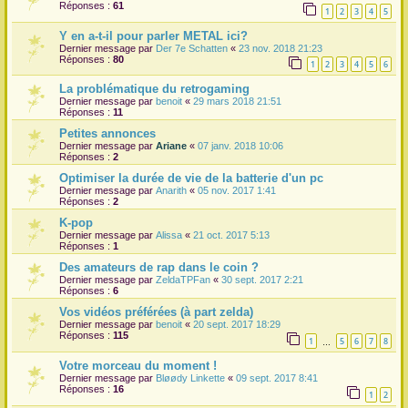
Réponses :
61
1
2
3
4
5
Y en a-t-il pour parler METAL ici?
Dernier message par
Der 7e Schatten
«
23 nov. 2018 21:23
Réponses :
80
1
2
3
4
5
6
La problématique du retrogaming
Dernier message par
benoit
«
29 mars 2018 21:51
Réponses :
11
Petites annonces
Dernier message par
Ariane
«
07 janv. 2018 10:06
Réponses :
2
Optimiser la durée de vie de la batterie d'un pc
Dernier message par
Anarith
«
05 nov. 2017 1:41
Réponses :
2
K-pop
Dernier message par
Alissa
«
21 oct. 2017 5:13
Réponses :
1
Des amateurs de rap dans le coin ?
Dernier message par
ZeldaTPFan
«
30 sept. 2017 2:21
Réponses :
6
Vos vidéos préférées (à part zelda)
Dernier message par
benoit
«
20 sept. 2017 18:29
Réponses :
115
1
5
6
7
8
…
Votre morceau du moment !
Dernier message par
Bløødy Linkette
«
09 sept. 2017 8:41
Réponses :
16
1
2