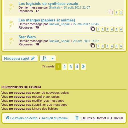
Les logiciels de synthèses vocale
Dernier message par
Sheikah
«
30 août 2017 21:07
Réponses :
17
1
2
Les mangas (papiers et animés)
Dernier message par
Raskar_Kapak
«
27 mai 2017 12:46
Réponses :
79
1
2
3
4
5
6
Star Wars
Dernier message par
Raskar_Kapak
«
20 avr. 2017 14:57
Réponses :
78
1
2
3
4
5
6
Nouveau sujet
1
2
3
4
Suivante
77 sujets
PERMISSIONS DU FORUM
Vous
ne pouvez pas
poster de nouveaux sujets
Vous
ne pouvez pas
répondre aux sujets
Vous
ne pouvez pas
modifier vos messages
Vous
ne pouvez pas
supprimer vos messages
Vous
ne pouvez pas
joindre des fichiers
Le Palais de Zelda
Accueil du forum
Heures au format
UTC+02:00