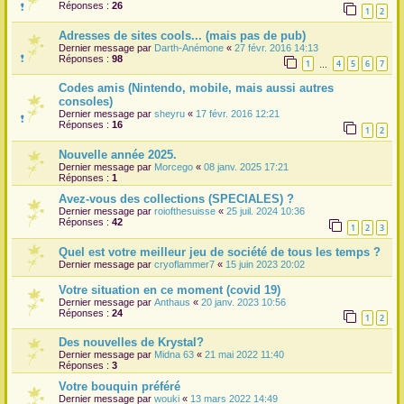
Réponses :
26
1
2
r
Adresses de sites cools... (mais pas de pub)
Dernier message par
Darth-Anémone
«
27 févr. 2016 14:13
Réponses :
98
1
4
5
6
7
…
Codes amis (Nintendo, mobile, mais aussi autres
consoles)
Dernier message par
sheyru
«
17 févr. 2016 12:21
Réponses :
16
1
2
Nouvelle année 2025.
Dernier message par
Morcego
«
08 janv. 2025 17:21
Réponses :
1
Avez-vous des collections (SPECIALES) ?
Dernier message par
roiofthesuisse
«
25 juil. 2024 10:36
Réponses :
42
1
2
3
Quel est votre meilleur jeu de société de tous les temps ?
Dernier message par
cryoflammer7
«
15 juin 2023 20:02
Votre situation en ce moment (covid 19)
Dernier message par
Anthaus
«
20 janv. 2023 10:56
Réponses :
24
1
2
Des nouvelles de Krystal?
Dernier message par
Midna 63
«
21 mai 2022 11:40
Réponses :
3
Votre bouquin préféré
Dernier message par
wouki
«
13 mars 2022 14:49