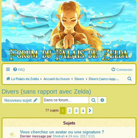
FAQ
Connexion
R
Le Palais de Zelda
Accueil du forum
Divers
Divers (sans rapport avec Zelda)
e
Divers (sans rapport avec Zelda)
c
Rechercher
Recherche avanc
Nouveau sujet
h
e
1
2
3
4
Suivante
77 sujets
r
Sujets
c
h
Vous cherchez un avatar ou une signature ?
Dernier message par
Sheikah
«
24 nov. 2017 0:01
e