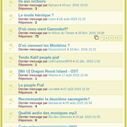
Ile aux nichoirs
Dernier message par
Nytram
«
03 oct. 2016 10:53
Réponses :
3
Le mode héroïque ?
Dernier message par
Lineo
«
06 août 2016 21:22
Réponses :
2
D'où nous vient Ganondorf?
Dernier message par
le Héros du Temps
«
28 févr. 2016 18:06
Réponses :
73
1
2
3
4
5
D'où viennent les Miniblins ?
Dernier message par
Nonoctorock
«
18 févr. 2016 15:22
Tendo Kalif peuple piaf
Dernier message par
LinkCartoon9979
«
31 déc. 2015 1:02
Réponses :
1
[Wii U] Dragon Roost Island - OST
Dernier message par
Warloo
«
17 août 2015 12:40
Réponses :
1
Le peuple Piaf
Dernier message par
cocolink
«
07 août 2015 11:33
Réponses :
4
Recommander la deuxième sauvegarde?
Dernier message par
lauraacan
«
05 août 2015 15:34
Réponses :
4
Qualité audio des musiques mp3
Dernier message par
Élu des Déesses
«
29 juil. 2015 21:39
Réponses :
8
Carte mémoiiiiiiiiiiiiiiiiiiiiiiire!!!!!!!