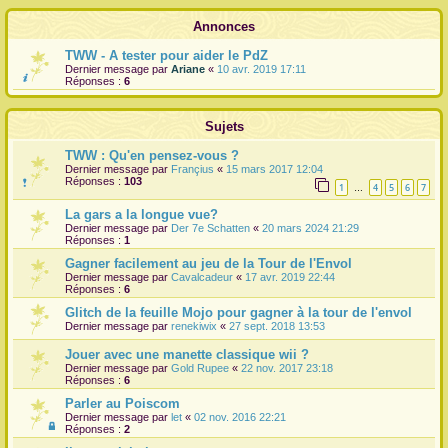
r
Annonces
TWW - A tester pour aider le PdZ
Dernier message par
Ariane
«
10 avr. 2019 17:11
Réponses :
6
Sujets
TWW : Qu'en pensez-vous ?
Dernier message par
Françius
«
15 mars 2017 12:04
Réponses :
103
1
4
5
6
7
…
La gars a la longue vue?
Dernier message par
Der 7e Schatten
«
20 mars 2024 21:29
Réponses :
1
Gagner facilement au jeu de la Tour de l'Envol
Dernier message par
Cavalcadeur
«
17 avr. 2019 22:44
Réponses :
6
Glitch de la feuille Mojo pour gagner à la tour de l'envol
Dernier message par
renekiwix
«
27 sept. 2018 13:53
Jouer avec une manette classique wii ?
Dernier message par
Gold Rupee
«
22 nov. 2017 23:18
Réponses :
6
Parler au Poiscom
Dernier message par
let
«
02 nov. 2016 22:21
Réponses :
2