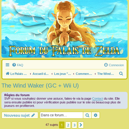
FAQ
Connexion
R
Le Palais de Zelda
Accueil du forum
Les jeux "Legend of Zelda"
Commentaire / question générale / info sur un jeu
The Wind Waker (GC + Wii U)
e
The Wind Waker (GC + Wii U)
c
h
Règles du forum
SVP si vous souhaitez donner une astuce, faites-le via la page
Contact
du site. Elle
e
sera ensuite publiée ici pour vérification puis publiée sur le site où beaucoup plus de
joueurs en profiteront.
r
Rechercher
Recherche avanc
Nouveau sujet
c
h
1
2
3
Suivante
47 sujets
e