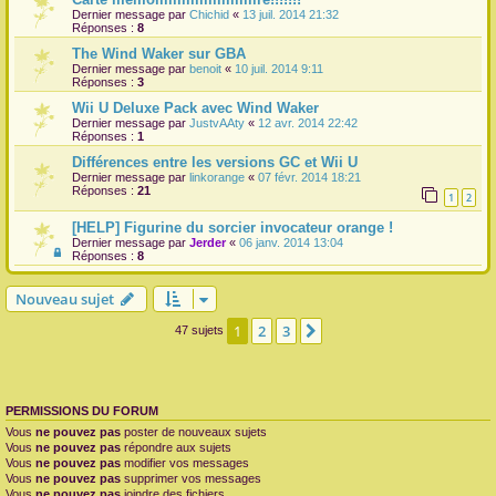
Dernier message par
Chichid
«
13 juil. 2014 21:32
Réponses :
8
The Wind Waker sur GBA
Dernier message par
benoit
«
10 juil. 2014 9:11
Réponses :
3
Wii U Deluxe Pack avec Wind Waker
Dernier message par
JustvAAty
«
12 avr. 2014 22:42
Réponses :
1
Différences entre les versions GC et Wii U
Dernier message par
linkorange
«
07 févr. 2014 18:21
Réponses :
21
1
2
[HELP] Figurine du sorcier invocateur orange !
Dernier message par
Jerder
«
06 janv. 2014 13:04
Réponses :
8
Nouveau sujet
1
2
3
Suivante
47 sujets
PERMISSIONS DU FORUM
Vous
ne pouvez pas
poster de nouveaux sujets
Vous
ne pouvez pas
répondre aux sujets
Vous
ne pouvez pas
modifier vos messages
Vous
ne pouvez pas
supprimer vos messages
Vous
ne pouvez pas
joindre des fichiers