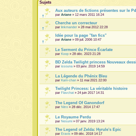
Sujets
Aux auteurs de fictions présentes sur le P
par
Ariane
» 12 mars 2011 16:24
Cherche un correcteur
par
linkmander
» 28 mai 2012 22:28
Idée pour la page "fan fics"
par
Ariane
» 09 juil. 2006 10:47
Le Serment du Prince Écarlate
par
Koop
» 28 déc. 2023 21:28
BD Zelda Twilight princess Nouveaux dess
par
issouna
» 03 janv. 2019 14:59
La Légende du Phénix Bleu
par
Kam-chan
» 11 mai 2021 22:00
Twilight Princess: La véritable histoire
par
Flavchat
» 24 juin 2017 14:31
The Legend Of Ganondorf
par
Nitro
» 28 déc. 2014 17:47
Le Royaume Perdu
par
Nesumi
» 07 janv. 2019 13:24
The Legend of Zelda: Hyrule's Epic
par
Eraxis
» 09 déc. 2018 14:17