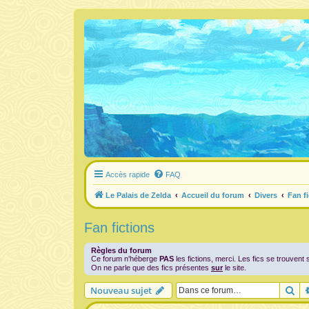
Accès rapide
FAQ
Le Palais de Zelda
Accueil du forum
Divers
Fan f
Fan fictions
Règles du forum
Ce forum n'héberge
PAS
les fictions, merci. Les fics se trouvent 
On ne parle que des fics présentes
sur
le site.
Re
Nouveau sujet