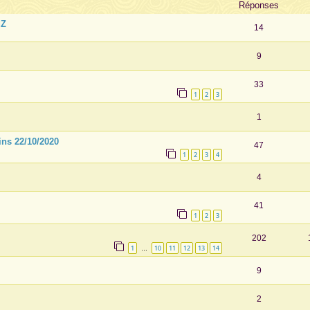
Réponses
dZ
14
9
33
1
2
3
1
ins 22/10/2020
47
1
2
3
4
4
41
1
2
3
202
1
10
11
12
13
14
…
9
2