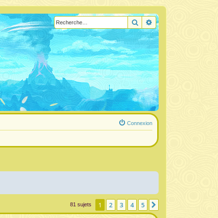
Rechercher
Recherche avancée
Connexion
1
2
3
4
5
Suivante
81 sujets