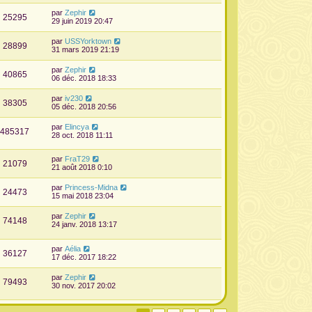
par
Zephir
25295
29 juin 2019 20:47
par
USSYorktown
28899
31 mars 2019 21:19
par
Zephir
40865
06 déc. 2018 18:33
par
iv230
38305
05 déc. 2018 20:56
par
Elincya
485317
28 oct. 2018 11:11
par
FraT29
21079
21 août 2018 0:10
par
Princess-Midna
24473
15 mai 2018 23:04
par
Zephir
74148
24 janv. 2018 13:17
par
Aélia
36127
17 déc. 2017 18:22
par
Zephir
79493
30 nov. 2017 20:02