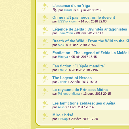
L'essence d'une Yiga
par
Kisa03
» 16 juin 2019 22:53
On ne naît pas héros, on le devient
par
USSYorktown
» 14 oct. 2018 22:03
Légende de Zelda : Divinités antagonistes
par
Jean-Yann
» 08 févr. 2012 17:17
Breath of the Wild : From the Wild to the
par
iv230
» 05 déc. 2018 20:56
Fanfiction : The Legend of Zelda La Maléd
par
Elincya
» 05 juin 2017 13:45
Fan fiction : "L'épée maudite"
par
FraT29
» 28 févr. 2018 21:07
The Legend of Heroes
par
Zephir
» 22 déc. 2017 15:08
Le royaume de Princess-Midna
par
Princess-Midna
» 13 sept. 2013 20:15
Les fanfictions zeldaesques d'Aélia
par
Aélia
» 11 oct. 2017 20:14
Miroir brisé
par
El Wap
» 20 févr. 2006 17:30