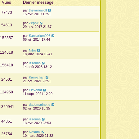
Vues
Dernier message
par
thewerewolf
77473
15 avr. 2019 12:51
par
Zephir
54613
29 nov. 2017 21:37
par
Sanitarium026
152357
06 juil. 2014 17:44
par
Nitro
124618
18 janv. 2024 16:41
par
issouna
156418
14 août 2023 13:12
par
Kam-chan
24501
21 oct. 2021 23:51
par
Flavchat
124950
11 sept. 2021 12:20
par
dadomarinette
1329941
02 juil. 2020 15:35
par
issouna
44351
13 avr. 2020 23:53
par
Nesumi
25754
10 mars 2020 21:32