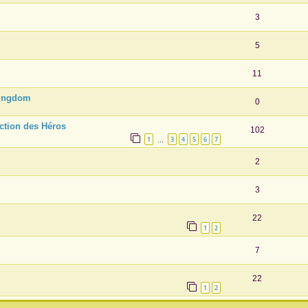
3
5
11
 Kingdom
0
iction des Héros
102
1
3
4
5
6
7
…
2
3
22
1
2
7
22
1
2