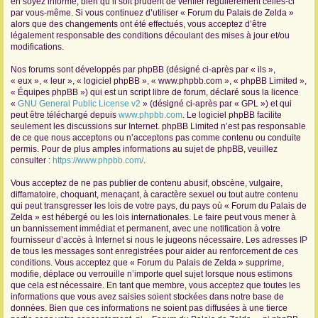
en soyez informé, bien qu’il soit prudent de vérifier régulièrement celles-ci
par vous-même. Si vous continuez d’utiliser « Forum du Palais de Zelda »
r
alors que des changements ont été effectués, vous acceptez d’être
légalement responsable des conditions découlant des mises à jour et/ou
modifications.
Nos forums sont développés par phpBB (désigné ci-après par « ils »,
« eux », « leur », « logiciel phpBB », « www.phpbb.com », « phpBB Limited »,
« Équipes phpBB ») qui est un script libre de forum, déclaré sous la licence
«
GNU General Public License v2
» (désigné ci-après par « GPL ») et qui
peut être téléchargé depuis
www.phpbb.com
. Le logiciel phpBB facilite
seulement les discussions sur Internet. phpBB Limited n’est pas responsable
de ce que nous acceptons ou n’acceptons pas comme contenu ou conduite
permis. Pour de plus amples informations au sujet de phpBB, veuillez
consulter :
https://www.phpbb.com/
.
Vous acceptez de ne pas publier de contenu abusif, obscène, vulgaire,
diffamatoire, choquant, menaçant, à caractère sexuel ou tout autre contenu
qui peut transgresser les lois de votre pays, du pays où « Forum du Palais de
Zelda » est hébergé ou les lois internationales. Le faire peut vous mener à
un bannissement immédiat et permanent, avec une notification à votre
fournisseur d’accès à Internet si nous le jugeons nécessaire. Les adresses IP
de tous les messages sont enregistrées pour aider au renforcement de ces
conditions. Vous acceptez que « Forum du Palais de Zelda » supprime,
modifie, déplace ou verrouille n’importe quel sujet lorsque nous estimons
que cela est nécessaire. En tant que membre, vous acceptez que toutes les
informations que vous avez saisies soient stockées dans notre base de
données. Bien que ces informations ne soient pas diffusées à une tierce