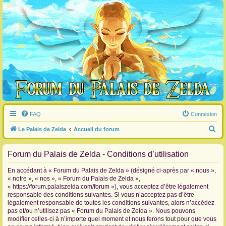
FAQ
Connexion
R
Le Palais de Zelda
Accueil du forum
e
Forum du Palais de Zelda - Conditions d’utilisation
c
h
En accédant à « Forum du Palais de Zelda » (désigné ci-après par « nous »,
e
« notre », « nos », « Forum du Palais de Zelda »,
« https://forum.palaiszelda.com/forum »), vous acceptez d’être légalement
r
responsable des conditions suivantes. Si vous n’acceptez pas d’être
c
légalement responsable de toutes les conditions suivantes, alors n’accédez
pas et/ou n’utilisez pas « Forum du Palais de Zelda ». Nous pouvons
h
modifier celles-ci à n’importe quel moment et nous ferons tout pour que vous
e