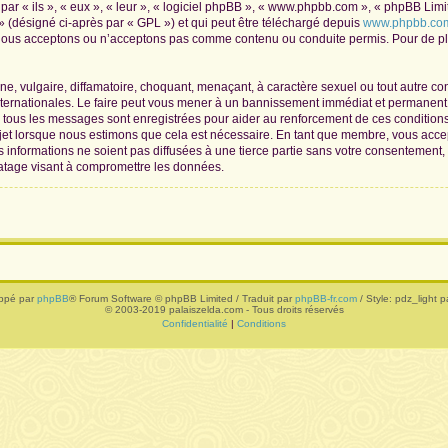
r « ils », « eux », « leur », « logiciel phpBB », « www.phpbb.com », « phpBB Limite
» (désigné ci-après par « GPL ») et qui peut être téléchargé depuis
www.phpbb.co
 nous acceptons ou n’acceptons pas comme contenu ou conduite permis. Pour de plu
, vulgaire, diffamatoire, choquant, menaçant, à caractère sexuel ou tout autre con
nternationales. Le faire peut vous mener à un bannissement immédiat et permanent, 
de tous les messages sont enregistrées pour aider au renforcement de ces conditio
ujet lorsque nous estimons que cela est nécessaire. En tant que membre, vous acce
informations ne soient pas diffusées à une tierce partie sans votre consentement,
atage visant à compromettre les données.
ppé par
phpBB
® Forum Software © phpBB Limited / Traduit par
phpBB-fr.com
/ Style: pdz_light pa
© 2003-2019 palaiszelda.com - Tous droits réservés
Confidentialité
|
Conditions