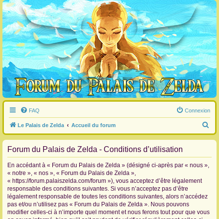
FAQ
Connexion
R
Le Palais de Zelda
Accueil du forum
e
Forum du Palais de Zelda - Conditions d’utilisation
c
h
En accédant à « Forum du Palais de Zelda » (désigné ci-après par « nous »,
e
« notre », « nos », « Forum du Palais de Zelda »,
« https://forum.palaiszelda.com/forum »), vous acceptez d’être légalement
r
responsable des conditions suivantes. Si vous n’acceptez pas d’être
c
légalement responsable de toutes les conditions suivantes, alors n’accédez
pas et/ou n’utilisez pas « Forum du Palais de Zelda ». Nous pouvons
h
modifier celles-ci à n’importe quel moment et nous ferons tout pour que vous
e