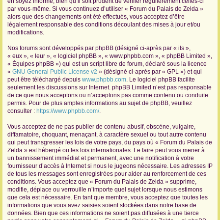
en soyez informé, bien qu’il soit prudent de vérifier régulièrement celles-ci
par vous-même. Si vous continuez d’utiliser « Forum du Palais de Zelda »
r
alors que des changements ont été effectués, vous acceptez d’être
légalement responsable des conditions découlant des mises à jour et/ou
modifications.
Nos forums sont développés par phpBB (désigné ci-après par « ils »,
« eux », « leur », « logiciel phpBB », « www.phpbb.com », « phpBB Limited »,
« Équipes phpBB ») qui est un script libre de forum, déclaré sous la licence
«
GNU General Public License v2
» (désigné ci-après par « GPL ») et qui
peut être téléchargé depuis
www.phpbb.com
. Le logiciel phpBB facilite
seulement les discussions sur Internet. phpBB Limited n’est pas responsable
de ce que nous acceptons ou n’acceptons pas comme contenu ou conduite
permis. Pour de plus amples informations au sujet de phpBB, veuillez
consulter :
https://www.phpbb.com/
.
Vous acceptez de ne pas publier de contenu abusif, obscène, vulgaire,
diffamatoire, choquant, menaçant, à caractère sexuel ou tout autre contenu
qui peut transgresser les lois de votre pays, du pays où « Forum du Palais de
Zelda » est hébergé ou les lois internationales. Le faire peut vous mener à
un bannissement immédiat et permanent, avec une notification à votre
fournisseur d’accès à Internet si nous le jugeons nécessaire. Les adresses IP
de tous les messages sont enregistrées pour aider au renforcement de ces
conditions. Vous acceptez que « Forum du Palais de Zelda » supprime,
modifie, déplace ou verrouille n’importe quel sujet lorsque nous estimons
que cela est nécessaire. En tant que membre, vous acceptez que toutes les
informations que vous avez saisies soient stockées dans notre base de
données. Bien que ces informations ne soient pas diffusées à une tierce