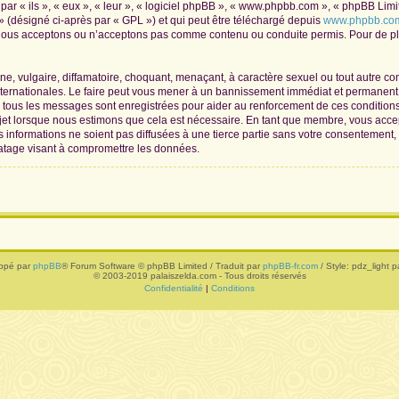
r « ils », « eux », « leur », « logiciel phpBB », « www.phpbb.com », « phpBB Limite
» (désigné ci-après par « GPL ») et qui peut être téléchargé depuis
www.phpbb.co
 nous acceptons ou n’acceptons pas comme contenu ou conduite permis. Pour de plu
, vulgaire, diffamatoire, choquant, menaçant, à caractère sexuel ou tout autre con
nternationales. Le faire peut vous mener à un bannissement immédiat et permanent, 
de tous les messages sont enregistrées pour aider au renforcement de ces conditio
ujet lorsque nous estimons que cela est nécessaire. En tant que membre, vous acce
informations ne soient pas diffusées à une tierce partie sans votre consentement,
atage visant à compromettre les données.
ppé par
phpBB
® Forum Software © phpBB Limited / Traduit par
phpBB-fr.com
/ Style: pdz_light pa
© 2003-2019 palaiszelda.com - Tous droits réservés
Confidentialité
|
Conditions