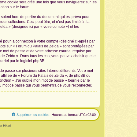
sième cookie sera créé une fois que vous naviguerez sur les
ation sur le forum.
 soient hors de portée du document qui est prévu pour
 collectons. Ceci peut être, et n’est pas limité à : la
elda » (désignée ici par « votre compte ») et les
sé pour la connexion à votre compte (désigné ci-après par
ompte sur « Forum du Palais de Zelda » sont protégées par
re mot de passe et de votre adresse courriel requise par
s de Zelda ». Dans tous les cas, vous pouvez choisir quelle
rriel par le logiciel phpBB.
 passe sur plusieurs sites Internet différents. Votre mot
affiliée de « Forum du Palais de Zelda », de phpBB ou
onction « J’ai oublié mon mot de passe » fournie par le
au mot de passe qui vous permettra de vous reconnecter.
Supprimer les cookies
Heures au format
UTC+02:00
r Hikari