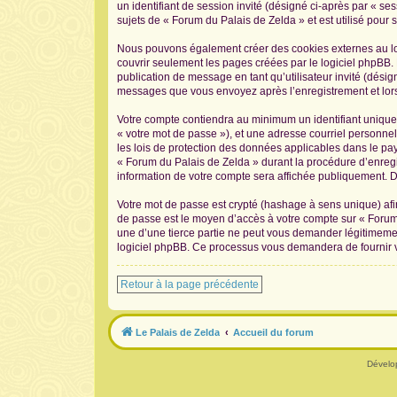
un identifiant de session invité (désigné ci-après par « s
sujets de « Forum du Palais de Zelda » et est utilisé pour s
Nous pouvons également créer des cookies externes au log
couvrir seulement les pages créées par le logiciel phpBB. 
publication de message en tant qu’utilisateur invité (désig
messages que vous envoyez après l’enregistrement et lors
Votre compte contiendra au minimum un identifiant unique 
« votre mot de passe »), et une adresse courriel personnel
les lois de protection des données applicables dans le pay
« Forum du Palais de Zelda » durant la procédure d’enregis
information de votre compte sera affichée publiquement. De
Votre mot de passe est crypté (hashage à sens unique) afin
de passe est le moyen d’accès à votre compte sur « Forum
une d’une tierce partie ne peut vous demander légitimement
logiciel phpBB. Ce processus vous demandera de fournir vo
Retour à la page précédente
Le Palais de Zelda
Accueil du forum
Dévelo