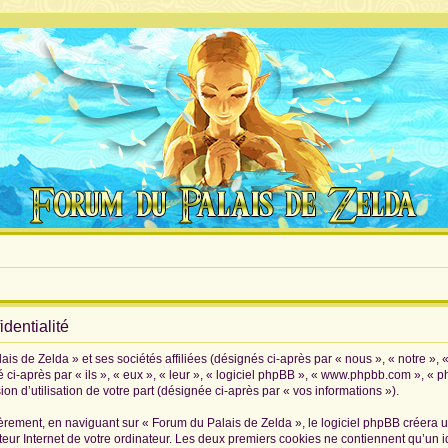
dentialité
is de Zelda » et ses sociétés affiliées (désignés ci-après par « nous », « notre », 
 ci-après par « ils », « eux », « leur », « logiciel phpBB », « www.phpbb.com », « 
on d’utilisation de votre part (désignée ci-après par « vos informations »).
rement, en naviguant sur « Forum du Palais de Zelda », le logiciel phpBB créera un 
eur Internet de votre ordinateur. Les deux premiers cookies ne contiennent qu’un iden