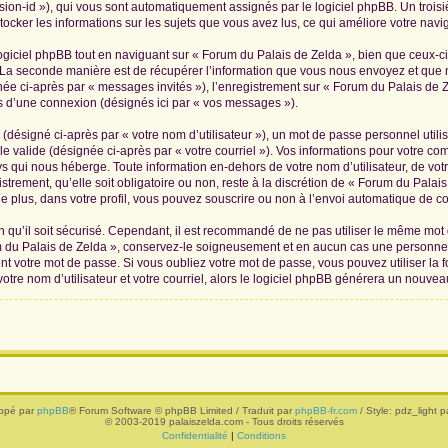
ession-id »), qui vous sont automatiquement assignés par le logiciel phpBB. Un troi
tocker les informations sur les sujets que vous avez lus, ce qui améliore votre navig
iciel phpBB tout en naviguant sur « Forum du Palais de Zelda », bien que ceux-ci
La seconde manière est de récupérer l’information que vous nous envoyez et que nous
née ci-après par « messages invités »), l’enregistrement sur « Forum du Palais de Z
 d’une connexion (désignés ici par « vos messages »).
(désigné ci-après par « votre nom d’utilisateur »), un mot de passe personnel utili
le valide (désignée ci-après par « votre courriel »). Vos informations pour votre c
s qui nous héberge. Toute information en-dehors de votre nom d’utilisateur, de vot
trement, qu’elle soit obligatoire ou non, reste à la discrétion de « Forum du Palai
 plus, dans votre profil, vous pouvez souscrire ou non à l’envoi automatique de cou
 qu’il soit sécurisé. Cependant, il est recommandé de ne pas utiliser le même mot de
 du Palais de Zelda », conservez-le soigneusement et en aucun cas une personne 
 votre mot de passe. Si vous oubliez votre mot de passe, vous pouvez utiliser la f
tre nom d’utilisateur et votre courriel, alors le logiciel phpBB générera un nouve
ppé par
phpBB
® Forum Software © phpBB Limited / Traduit par
phpBB-fr.com
/ Style: pdz_light pa
© 2003-2019 palaiszelda.com - Tous droits réservés
Confidentialité
|
Conditions