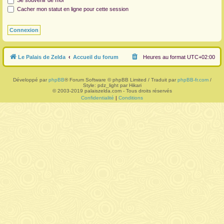
Se souvenir de moi
Cacher mon statut en ligne pour cette session
r
Le Palais de Zelda
Accueil du forum
Heures au format
UTC+02:00
Développé par
phpBB
® Forum Software © phpBB Limited / Traduit par
phpBB-fr.com
/
Style: pdz_light par Hikari
© 2003-2019 palaiszelda.com - Tous droits réservés
Confidentialité
|
Conditions