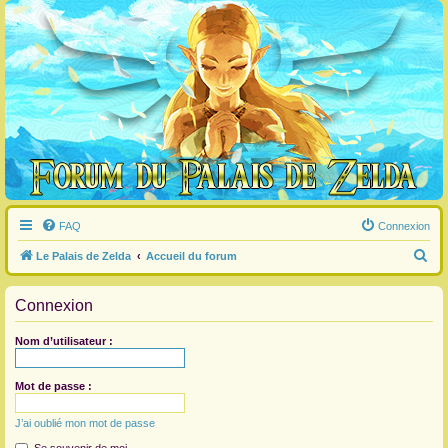
FAQ
Connexion
R
Le Palais de Zelda
Accueil du forum
e
Connexion
c
h
Nom d’utilisateur :
e
r
Mot de passe :
c
J’ai oublié mon mot de passe
h
e