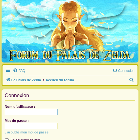
FAQ
Connexion
R
Le Palais de Zelda
Accueil du forum
e
Connexion
c
h
Nom d’utilisateur :
e
r
Mot de passe :
c
J’ai oublié mon mot de passe
h
e