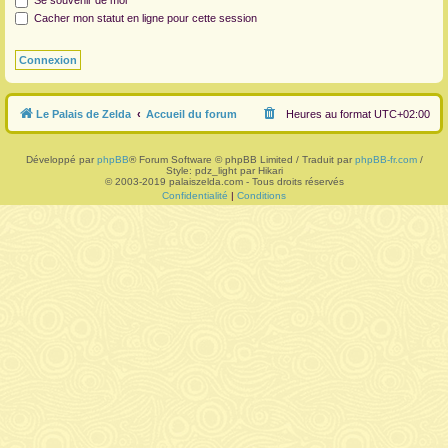
Se souvenir de moi
Cacher mon statut en ligne pour cette session
r
Le Palais de Zelda
Accueil du forum
Heures au format
UTC+02:00
Développé par
phpBB
® Forum Software © phpBB Limited / Traduit par
phpBB-fr.com
/
Style: pdz_light par Hikari
© 2003-2019 palaiszelda.com - Tous droits réservés
Confidentialité
|
Conditions