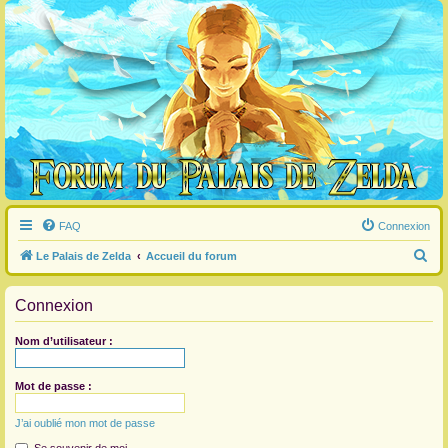
FAQ
Connexion
R
Le Palais de Zelda
Accueil du forum
e
Connexion
c
h
Nom d’utilisateur :
e
r
Mot de passe :
c
J’ai oublié mon mot de passe
h
e