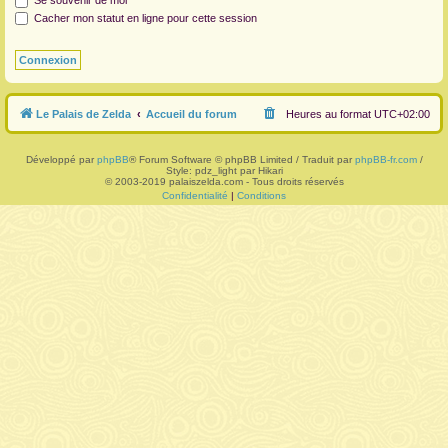
Se souvenir de moi
Cacher mon statut en ligne pour cette session
r
Le Palais de Zelda
Accueil du forum
Heures au format
UTC+02:00
Développé par
phpBB
® Forum Software © phpBB Limited / Traduit par
phpBB-fr.com
/
Style: pdz_light par Hikari
© 2003-2019 palaiszelda.com - Tous droits réservés
Confidentialité
|
Conditions