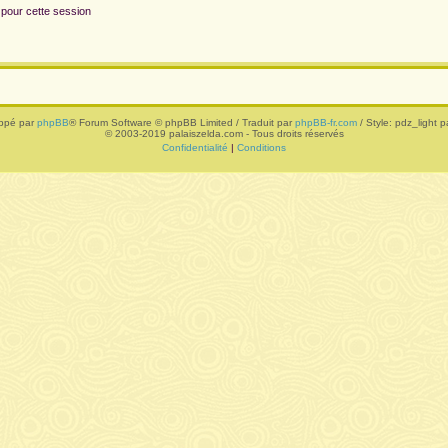
 pour cette session
ppé par
phpBB
® Forum Software © phpBB Limited / Traduit par
phpBB-fr.com
/ Style: pdz_light pa
© 2003-2019 palaiszelda.com - Tous droits réservés
Confidentialité
|
Conditions