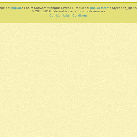
ppé par
phpBB
® Forum Software © phpBB Limited / Traduit par
phpBB-fr.com
/ Style: pdz_light pa
© 2003-2019 palaiszelda.com - Tous droits réservés
Confidentialité
|
Conditions