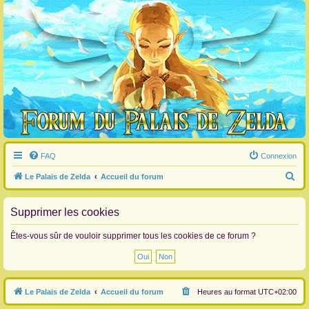
FAQ
Connexion
R
Le Palais de Zelda
Accueil du forum
e
c
Supprimer les cookies
h
Êtes-vous sûr de vouloir supprimer tous les cookies de ce forum ?
e
r
c
Le Palais de Zelda
Accueil du forum
Heures au format
UTC+02:00
h
e