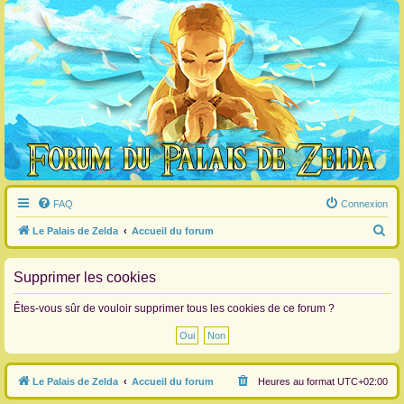
FAQ
Connexion
R
Le Palais de Zelda
Accueil du forum
e
c
Supprimer les cookies
h
Êtes-vous sûr de vouloir supprimer tous les cookies de ce forum ?
e
r
c
Le Palais de Zelda
Accueil du forum
Heures au format
UTC+02:00
h
e