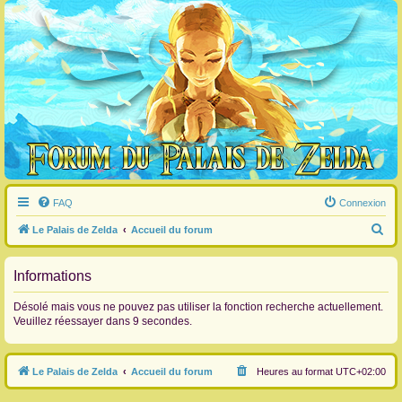
FAQ
Connexion
R
Le Palais de Zelda
Accueil du forum
e
c
Informations
h
Désolé mais vous ne pouvez pas utiliser la fonction recherche actuellement.
e
Veuillez réessayer dans 9 secondes.
r
c
Le Palais de Zelda
Accueil du forum
Heures au format
UTC+02:00
h
e