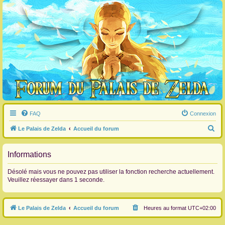
FAQ
Connexion
R
Le Palais de Zelda
Accueil du forum
e
c
Informations
h
Désolé mais vous ne pouvez pas utiliser la fonction recherche actuellement.
e
Veuillez réessayer dans 1 seconde.
r
c
Le Palais de Zelda
Accueil du forum
Heures au format
UTC+02:00
h
e