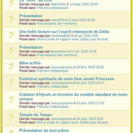
La "mort" de Link
Dernier message par
Nale23411
«
14 sept. 2025 19:04
r
Posté dans
Théories zeldaesques
Présentation
Dernier message par
rauru543
«
12 août 2025 20:36
Posté dans
Présentations des membres
Une belle lecture sur l’esprit intemporel de Zelda
Dernier message par
tristanbailly83
«
26 juil. 2025 4:08
Posté dans
Divers (mais en rapport avec Zelda) (pas de pub)
Présentation
Dernier message par
fireskeleton
«
17 juil. 2025 11:45
Posté dans
Présentations des membres
Mère et fille
Dernier message par
Jamyangnyima
«
18 févr. 2025 20:26
Posté dans
Théories zeldaesques
Evolution spirituelle de notre bien aimée Princesse.
Dernier message par
Jamyangnyima
«
04 janv. 2025 19:47
Posté dans
Théories zeldaesques
Création d'Hyrule en fonction du modèle standard de notre
univers
Dernier message par
Jamyangnyima
«
02 janv. 2025 17:52
Posté dans
Théories zeldaesques
Temple du Temps
Dernier message par
Jamyangnyima
«
16 sept. 2024 0:04
Posté dans
Divers (mais en rapport avec Zelda) (pas de pub)
Présentation de moi-même