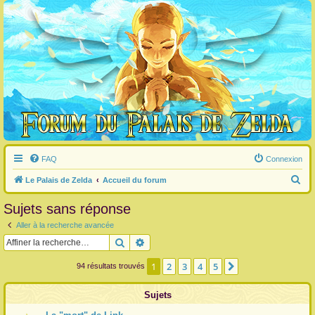
FAQ
Connexion
R
Le Palais de Zelda
Accueil du forum
e
Sujets sans réponse
c
Aller à la recherche avancée
h
Rechercher
Recherche avancée
e
r
1
2
3
4
5
Suivante
94 résultats trouvés
c
Sujets
h
e