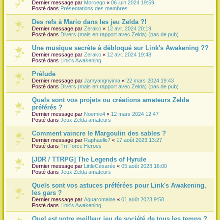
Dernier message par
Morcego
«
06 juin 2024 19:59
Posté dans
Présentations des membres
Des refs à Mario dans les jeu Zelda ?!
Dernier message par
Zerako
«
12 avr. 2024 20:19
Posté dans
Divers (mais en rapport avec Zelda) (pas de pub)
Une musique secrète à débloqué sur Link's Awakening ??
Dernier message par
Zerako
«
12 avr. 2024 19:48
Posté dans
Link's Awakening
Prélude
Dernier message par
Jamyangnyima
«
22 mars 2024 19:43
Posté dans
Divers (mais en rapport avec Zelda) (pas de pub)
Quels sont vos projets ou créations amateurs Zelda
préférés ?
Dernier message par
Noemie4
«
12 mars 2024 12:47
Posté dans
Jeux Zelda amateurs
Comment vaincre le Margoulin des sables ?
Dernier message par
Raphaelle7
«
17 août 2023 13:27
Posté dans
Tri Force Heroes
[JDR / TTRPG] The Legends of Hyrule
Dernier message par
LittleCésarée
«
05 août 2023 16:00
Posté dans
Jeux Zelda amateurs
Quels sont vos astuces préférées pour Link's Awakening,
les gars ?
Dernier message par
Aquaromaine
«
01 août 2023 9:58
Posté dans
Link's Awakening
Quel est votre meilleur jeu de société de tous les temps ?