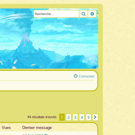
Rechercher
Recherche avancée
Connexion
1
2
3
4
5
Suivante
94 résultats trouvés
Vues
Dernier message