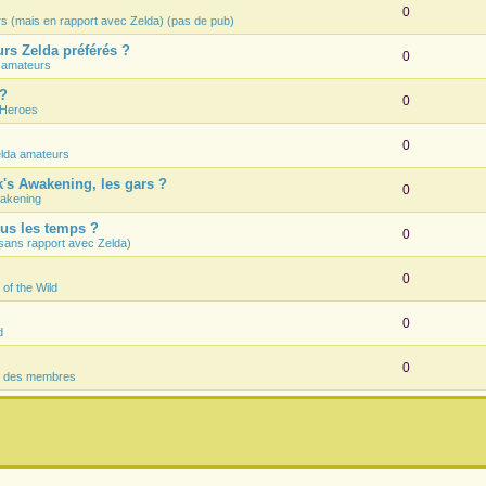
0
rs (mais en rapport avec Zelda) (pas de pub)
rs Zelda préférés ?
0
 amateurs
 ?
0
 Heroes
0
lda amateurs
k's Awakening, les gars ?
0
wakening
ous les temps ?
0
sans rapport avec Zelda)
0
 of the Wild
0
d
0
s des membres