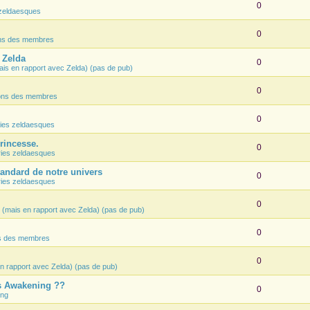
0
zeldaesques
0
ons des membres
e Zelda
0
ais en rapport avec Zelda) (pas de pub)
0
ions des membres
0
ies zeldaesques
Princesse.
0
ies zeldaesques
tandard de notre univers
0
ies zeldaesques
0
 (mais en rapport avec Zelda) (pas de pub)
0
ns des membres
0
n rapport avec Zelda) (pas de pub)
's Awakening ??
0
ing