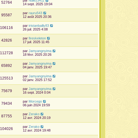
par
Nale23411
52764
14 sept. 2025 19:04
par
rauru543
95587
12 août 2025 20:36
par
tristanbailly83
106116
26 juil. 2025 4:08
par
fireskeleton
42826
17 juil. 2025 11:45
par
Jamyangnyima
112728
18 févr. 2025 20:26
par
Jamyangnyima
65892
04 janv. 2025 19:47
par
Jamyangnyima
125513
02 janv. 2025 17:52
par
Jamyangnyima
75679
16 sept. 2024 0:04
par
Morcego
79434
06 juin 2024 19:59
par
Zerako
87755
12 avr. 2024 20:19
par
Zerako
104026
12 avr. 2024 19:48