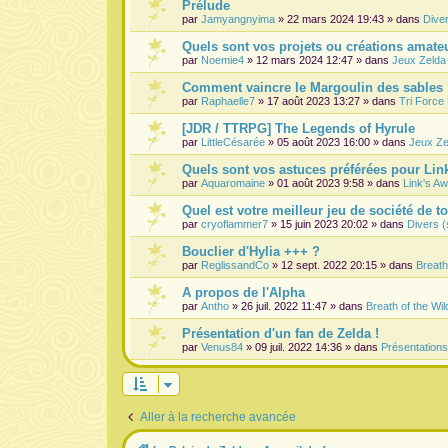
Prélude
par
Jamyangnyima
» 22 mars 2024 19:43 » dans
Dive
Quels sont vos projets ou créations amateu
par
Noemie4
» 12 mars 2024 12:47 » dans
Jeux Zelda
Comment vaincre le Margoulin des sables
par
Raphaelle7
» 17 août 2023 13:27 » dans
Tri Force
[JDR / TTRPG] The Legends of Hyrule
par
LittleCésarée
» 05 août 2023 16:00 » dans
Jeux Ze
Quels sont vos astuces préférées pour Lin
par
Aquaromaine
» 01 août 2023 9:58 » dans
Link's A
Quel est votre meilleur jeu de société de t
par
cryoflammer7
» 15 juin 2023 20:02 » dans
Divers (
Bouclier d'Hylia +++ ?
par
ReglissandCo
» 12 sept. 2022 20:15 » dans
Breath
A propos de l'Alpha
par
Antho
» 26 juil. 2022 11:47 » dans
Breath of the Wil
Présentation d'un fan de Zelda !
par
Venus84
» 09 juil. 2022 14:36 » dans
Présentation
Aller à la recherche avancée