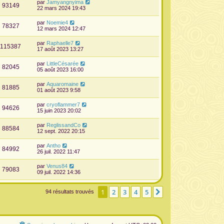
par
Jamyangnyima
93149
22 mars 2024 19:43
par
Noemie4
78327
12 mars 2024 12:47
par
Raphaelle7
115387
17 août 2023 13:27
par
LittleCésarée
82045
05 août 2023 16:00
par
Aquaromaine
81885
01 août 2023 9:58
par
cryoflammer7
94626
15 juin 2023 20:02
par
ReglissandCo
88584
12 sept. 2022 20:15
par
Antho
84992
26 juil. 2022 11:47
par
Venus84
79083
09 juil. 2022 14:36
1
2
3
4
5
Suivante
94 résultats trouvés