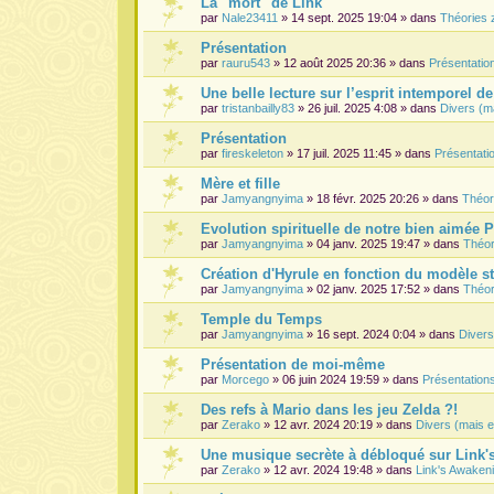
La "mort" de Link
par
Nale23411
» 14 sept. 2025 19:04 » dans
Théories 
Présentation
par
rauru543
» 12 août 2025 20:36 » dans
Présentati
Une belle lecture sur l’esprit intemporel d
par
tristanbailly83
» 26 juil. 2025 4:08 » dans
Divers (m
Présentation
par
fireskeleton
» 17 juil. 2025 11:45 » dans
Présentat
Mère et fille
par
Jamyangnyima
» 18 févr. 2025 20:26 » dans
Théor
Evolution spirituelle de notre bien aimée 
par
Jamyangnyima
» 04 janv. 2025 19:47 » dans
Théor
Création d'Hyrule en fonction du modèle s
par
Jamyangnyima
» 02 janv. 2025 17:52 » dans
Théor
Temple du Temps
par
Jamyangnyima
» 16 sept. 2024 0:04 » dans
Divers
Présentation de moi-même
par
Morcego
» 06 juin 2024 19:59 » dans
Présentatio
Des refs à Mario dans les jeu Zelda ?!
par
Zerako
» 12 avr. 2024 20:19 » dans
Divers (mais e
Une musique secrète à débloqué sur Link
par
Zerako
» 12 avr. 2024 19:48 » dans
Link's Awaken