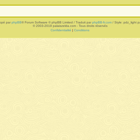
ppé par
phpBB
® Forum Software © phpBB Limited / Traduit par
phpBB-fr.com
/ Style: pdz_light pa
© 2003-2019 palaiszelda.com - Tous droits réservés
Confidentialité
|
Conditions