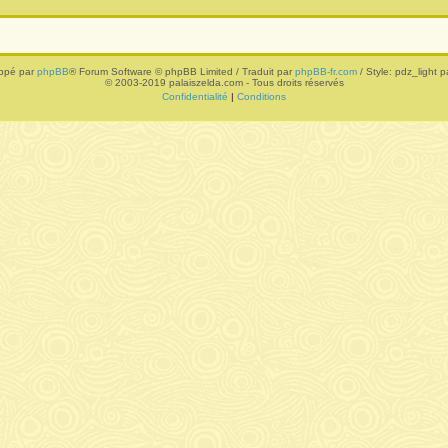
ppé par
phpBB
® Forum Software © phpBB Limited / Traduit par
phpBB-fr.com
/ Style: pdz_light pa
© 2003-2019 palaiszelda.com - Tous droits réservés
Confidentialité
|
Conditions