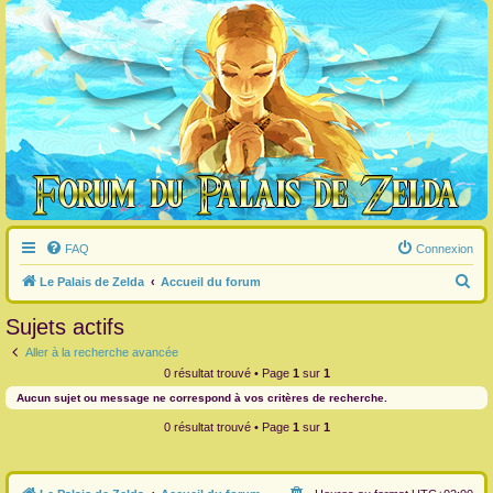
FAQ
Connexion
R
Le Palais de Zelda
Accueil du forum
e
Sujets actifs
c
Aller à la recherche avancée
h
0 résultat trouvé • Page
1
sur
1
e
Aucun sujet ou message ne correspond à vos critères de recherche.
r
0 résultat trouvé • Page
1
sur
1
c
h
e