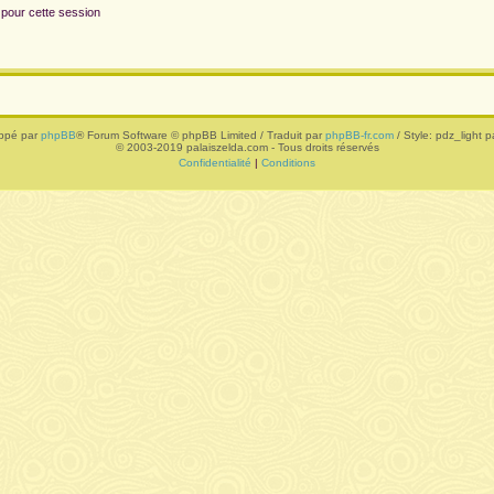
 pour cette session
ppé par
phpBB
® Forum Software © phpBB Limited / Traduit par
phpBB-fr.com
/ Style: pdz_light pa
© 2003-2019 palaiszelda.com - Tous droits réservés
Confidentialité
|
Conditions