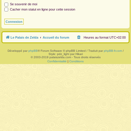
Se souvenir de moi
r
Cacher mon statut en ligne pour cette session
Le Palais de Zelda
Accueil du forum
Heures au format
UTC+02:00
Développé par
phpBB
® Forum Software © phpBB Limited / Traduit par
phpBB-fr.com
/
Style: pdz_light par Hikari
© 2003-2019 palaiszelda.com - Tous droits réservés
Confidentialité
|
Conditions