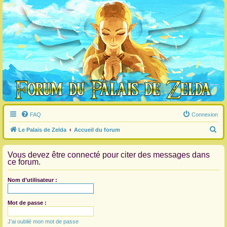
FAQ
Connexion
R
Le Palais de Zelda
Accueil du forum
e
Vous devez être connecté pour citer des messages dans
c
ce forum.
h
e
Nom d’utilisateur :
r
c
Mot de passe :
h
J’ai oublié mon mot de passe
e