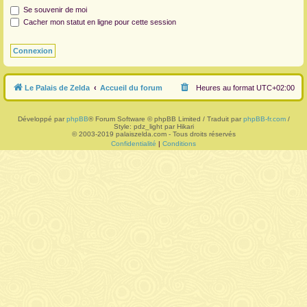
Se souvenir de moi
r
Cacher mon statut en ligne pour cette session
Le Palais de Zelda
Accueil du forum
Heures au format
UTC+02:00
Développé par
phpBB
® Forum Software © phpBB Limited / Traduit par
phpBB-fr.com
/
Style: pdz_light par Hikari
© 2003-2019 palaiszelda.com - Tous droits réservés
Confidentialité
|
Conditions