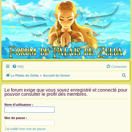
FAQ
Connexion
R
Le Palais de Zelda
Accueil du forum
e
Le forum exige que vous soyez enregistré et connecté pour
c
pouvoir consulter le profil des membres.
h
e
Nom d’utilisateur :
r
c
Mot de passe :
h
J’ai oublié mon mot de passe
e