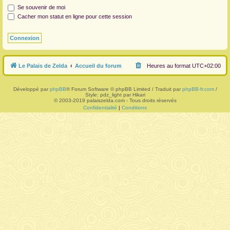
Se souvenir de moi
r
Cacher mon statut en ligne pour cette session
Le Palais de Zelda
Accueil du forum
Heures au format
UTC+02:00
Développé par
phpBB
® Forum Software © phpBB Limited / Traduit par
phpBB-fr.com
/
Style: pdz_light par Hikari
© 2003-2019 palaiszelda.com - Tous droits réservés
Confidentialité
|
Conditions