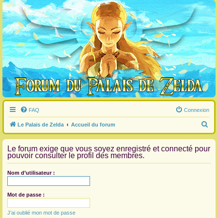
FAQ
Connexion
R
Le Palais de Zelda
Accueil du forum
e
Le forum exige que vous soyez enregistré et connecté pour
c
pouvoir consulter le profil des membres.
h
e
Nom d’utilisateur :
r
c
Mot de passe :
h
J’ai oublié mon mot de passe
e