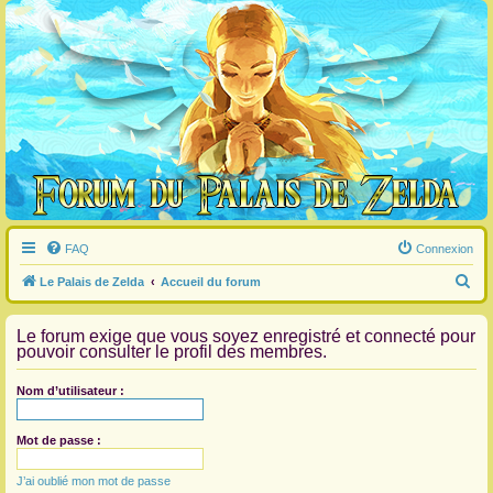
FAQ
Connexion
R
Le Palais de Zelda
Accueil du forum
e
Le forum exige que vous soyez enregistré et connecté pour
c
pouvoir consulter le profil des membres.
h
e
Nom d’utilisateur :
r
c
Mot de passe :
h
J’ai oublié mon mot de passe
e