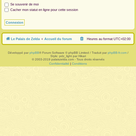
Se souvenir de moi
r
Cacher mon statut en ligne pour cette session
Le Palais de Zelda
Accueil du forum
Heures au format
UTC+02:00
Développé par
phpBB
® Forum Software © phpBB Limited / Traduit par
phpBB-fr.com
/
Style: pdz_light par Hikari
© 2003-2019 palaiszelda.com - Tous droits réservés
Confidentialité
|
Conditions