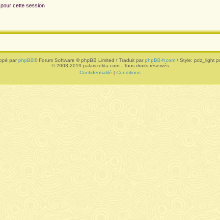
 pour cette session
ppé par
phpBB
® Forum Software © phpBB Limited / Traduit par
phpBB-fr.com
/ Style: pdz_light pa
© 2003-2019 palaiszelda.com - Tous droits réservés
Confidentialité
|
Conditions